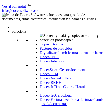
Ves al contingut
Skip to content
info@doceosoftware.com
Solucions
Còpia autèntica
Factures de proveïdor
Digitalització amb lectura de codi de barres
Doceo iPDF
Doceo Ademptio
DoceoStore, Gestor documental
DoceoCRM
Doceo Virtual Office
Doceo RRHH
Doceo InTime, Control Horari
Doceo facCert Cloud
Doceo Factura electrònica, facturació amb
gestió documental