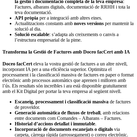
la gestió i documentació completa de la teva empresa
:
Factures, albarans digitals, documentació de RRHH i tota la
teva documentació.
API pròpia
per a integració amb altres eines.
Actualitzacions constants amb
noves versions
per mantenir la
solució al dia.
Solució escalable
: s’adapta als creixements o canvis a
l’estructura empresarial de la pime.
Transforma la Gestió de Factures amb Doceo facCert amb IA
Doceo facCert
eleva la vostra gestió de factures a un altre nivell,
incorporant IA per a una eficiència superior. Optimitza el
processament i la classificació massiva de factures en paper o format
electrònic amb processos automàtics que aprenen i milloren amb
l’ús. Els resultats són increïbles i ara està disponible gratuïtament
amb el Kit Digital per portar la teva empresa al següent nivell.
Escaneig, processament i classificació massiva
de factures
de proveïdor.
Generació automàtica de fluxos de treball
, amb relacions
entre documents com Comandes – Albarans – Factures.
Historial d’accions detallat i immutable
.
Incorporació de documents escanejats o digitals
via
carpeta, càrrega ràpida (arrossegament) o correu electrònic.