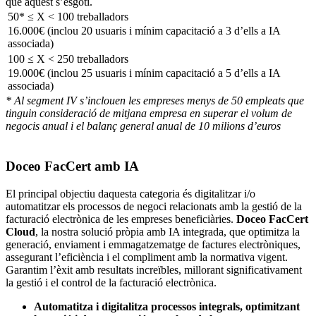
que aquest s’esgoti.
50* ≤ X < 100 treballadors
16.000€ (inclou 20 usuaris i mínim capacitació a 3 d’ells a IA
associada)
100 ≤ X < 250 treballadors
19.000€ (inclou 25 usuaris i mínim capacitació a 5 d’ells a IA
associada)
* Al segment IV s’inclouen les empreses menys de 50 empleats que
tinguin consideració de mitjana empresa en superar el volum de
negocis anual i el balanç general anual de 10 milions d’euros
Doceo FacCert amb IA
El principal objectiu daquesta categoria és digitalitzar i/o
automatitzar els processos de negoci relacionats amb la gestió de la
facturació electrònica de les empreses beneficiàries.
Doceo FacCert
Cloud
, la nostra solució pròpia amb IA integrada, que optimitza la
generació, enviament i emmagatzematge de factures electròniques,
assegurant l’eficiència i el compliment amb la normativa vigent.
Garantim l’èxit amb resultats increïbles, millorant significativament
la gestió i el control de la facturació electrònica.
Automatitza i digitalitza processos integrals, optimitzant