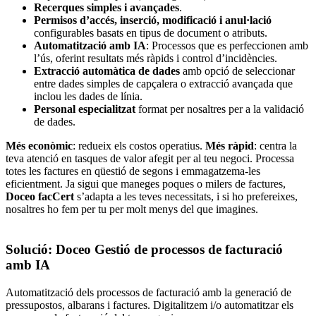
Recerques simples i avançades
.
Permisos d’accés, inserció, modificació i anul·lació
configurables basats en tipus de document o atributs.
Automatització amb IA
: Processos que es perfeccionen amb
l’ús, oferint resultats més ràpids i control d’incidències.
Extracció automàtica de dades
amb opció de seleccionar
entre dades simples de capçalera o extracció avançada que
inclou les dades de línia.
Personal especialitzat
format per nosaltres per a la validació
de dades.
Més econòmic
: redueix els costos operatius.
Més ràpid
: centra la
teva atenció en tasques de valor afegit per al teu negoci. Processa
totes les factures en qüestió de segons i emmagatzema-les
eficientment. Ja sigui que maneges poques o milers de factures,
Doceo facCert
s’adapta a les teves necessitats, i si ho prefereixes,
nosaltres ho fem per tu per molt menys del que imagines.
Solució: Doceo Gestió de processos de facturació
amb IA
Automatització dels processos de facturació amb la generació de
pressupostos, albarans i factures. Digitalitzem i/o automatitzar els