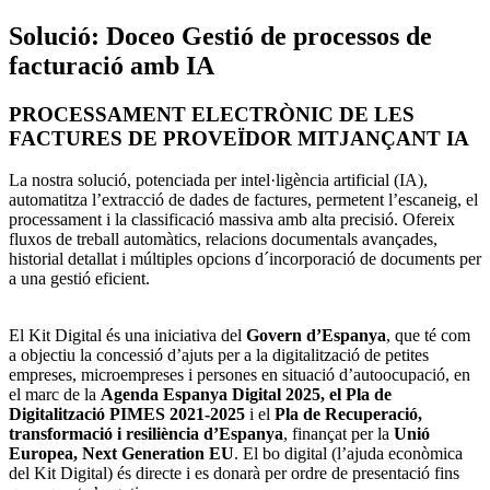
Solució: Doceo Gestió de processos de
facturació amb IA
PROCESSAMENT ELECTRÒNIC DE LES
FACTURES DE PROVEÏDOR MITJANÇANT IA
La nostra solució, potenciada per intel·ligència artificial (IA),
automatitza l’extracció de dades de factures, permetent l’escaneig, el
processament i la classificació massiva amb alta precisió. Ofereix
fluxos de treball automàtics, relacions documentals avançades,
historial detallat i múltiples opcions d´incorporació de documents per
a una gestió eficient.
El Kit Digital és una iniciativa del
Govern d’Espanya
, que té com
a objectiu la concessió d’ajuts per a la digitalització de petites
empreses, microempreses i persones en situació d’autoocupació, en
el marc de la
Agenda Espanya Digital 2025, el Pla de
Digitalització PIMES 2021-2025
i el
Pla de Recuperació,
transformació i resiliència d’Espanya
, finançat per la
Unió
Europea, Next Generation EU
. El bo digital (l’ajuda econòmica
del Kit Digital) és directe i es donarà per ordre de presentació fins