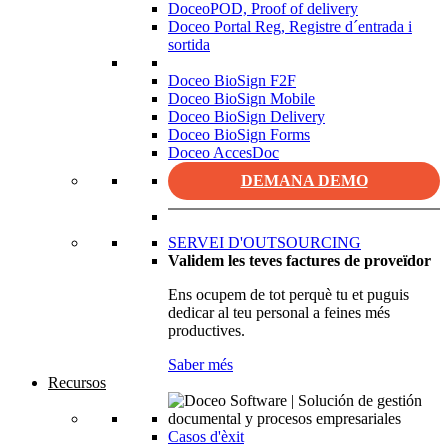
DoceoPOD, Proof of delivery
Doceo Portal Reg, Registre d´entrada i
sortida
Doceo BioSign F2F
Doceo BioSign Mobile
Doceo BioSign Delivery
Doceo BioSign Forms
Doceo AccesDoc
DEMANA DEMO
SERVEI D'OUTSOURCING
Validem les teves factures de proveïdor
Ens ocupem de tot perquè tu et puguis
dedicar al teu personal a feines més
productives.
Saber més
Recursos
Casos d'èxit