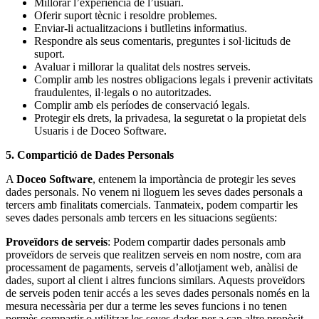
Millorar l’experiència de l’usuari.
Oferir suport tècnic i resoldre problemes.
Enviar-li actualitzacions i butlletins informatius.
Respondre als seus comentaris, preguntes i sol·licituds de
suport.
Avaluar i millorar la qualitat dels nostres serveis.
Complir amb les nostres obligacions legals i prevenir activitats
fraudulentes, il·legals o no autoritzades.
Complir amb els períodes de conservació legals.
Protegir els drets, la privadesa, la seguretat o la propietat dels
Usuaris i de Doceo Software.
5. Compartició de Dades Personals
A
Doceo Software
, entenem la importància de protegir les seves
dades personals. No venem ni lloguem les seves dades personals a
tercers amb finalitats comercials. Tanmateix, podem compartir les
seves dades personals amb tercers en les situacions següents:
Proveïdors de serveis
: Podem compartir dades personals amb
proveïdors de serveis que realitzen serveis en nom nostre, com ara
processament de pagaments, serveis d’allotjament web, anàlisi de
dades, suport al client i altres funcions similars. Aquests proveïdors
de serveis poden tenir accés a les seves dades personals només en la
mesura necessària per dur a terme les seves funcions i no tenen
permès compartir o utilitzar les seves dades per a cap altre propòsit.