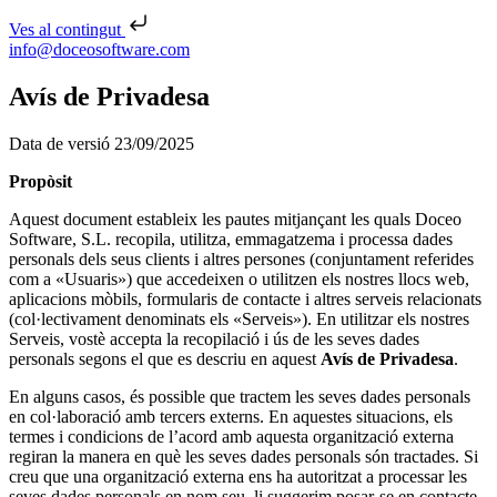
Ves al contingut
Skip to content
info@doceosoftware.com
Navegació d'entrades
Avís de Privadesa
Data de versió 23/09/2025
Propòsit
Aquest document estableix les pautes mitjançant les quals Doceo
Software, S.L. recopila, utilitza, emmagatzema i processa dades
personals dels seus clients i altres persones (conjuntament referides
com a «Usuaris») que accedeixen o utilitzen els nostres llocs web,
aplicacions mòbils, formularis de contacte i altres serveis relacionats
(col·lectivament denominats els «Serveis»). En utilitzar els nostres
Serveis, vostè accepta la recopilació i ús de les seves dades
personals segons el que es descriu en aquest
Avís de Privadesa
.
En alguns casos, és possible que tractem les seves dades personals
en col·laboració amb tercers externs. En aquestes situacions, els
termes i condicions de l’acord amb aquesta organització externa
regiran la manera en què les seves dades personals són tractades. Si
creu que una organització externa ens ha autoritzat a processar les
seves dades personals en nom seu, li suggerim posar-se en contacte