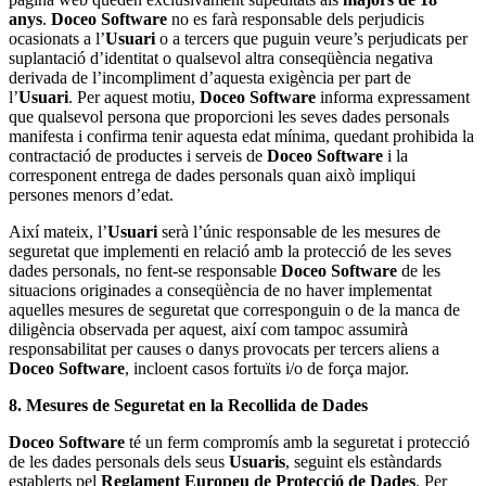
anys
.
Doceo Software
no es farà responsable dels perjudicis
ocasionats a l’
Usuari
o a tercers que puguin veure’s perjudicats per
suplantació d’identitat o qualsevol altra conseqüència negativa
derivada de l’incompliment d’aquesta exigència per part de
l’
Usuari
. Per aquest motiu,
Doceo Software
informa expressament
que qualsevol persona que proporcioni les seves dades personals
manifesta i confirma tenir aquesta edat mínima, quedant prohibida la
contractació de productes i serveis de
Doceo Software
i la
corresponent entrega de dades personals quan això impliqui
persones menors d’edat.
Així mateix, l’
Usuari
serà l’únic responsable de les mesures de
seguretat que implementi en relació amb la protecció de les seves
dades personals, no fent-se responsable
Doceo Software
de les
situacions originades a conseqüència de no haver implementat
aquelles mesures de seguretat que corresponguin o de la manca de
diligència observada per aquest, així com tampoc assumirà
responsabilitat per causes o danys provocats per tercers aliens a
Doceo Software
, incloent casos fortuïts i/o de força major.
8. Mesures de Seguretat en la Recollida de Dades
Doceo Software
té un ferm compromís amb la seguretat i protecció
de les dades personals dels seus
Usuaris
, seguint els estàndards
establerts pel
Reglament Europeu de Protecció de Dades
. Per