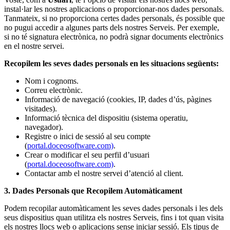
instal·lar les nostres aplicacions o proporcionar-nos dades personals.
Tanmateix, si no proporciona certes dades personals, és possible que
no pugui accedir a algunes parts dels nostres Serveis. Per exemple,
si no té signatura electrònica, no podrà signar documents electrònics
en el nostre servei.
Recopilem les seves dades personals en les situacions següents:
Nom i cognoms.
Correu electrònic.
Informació de navegació (cookies, IP, dades d’ús, pàgines
visitades).
Informació tècnica del dispositiu (sistema operatiu,
navegador).
Registre o inici de sessió al seu compte
(
portal.doceosoftware.com)
.
Crear o modificar el seu perfil d’usuari
(
portal.doceosoftware.com)
.
Contactar amb el nostre servei d’atenció al client.
3. Dades Personals que Recopilem Automàticament
Podem recopilar automàticament les seves dades personals i les dels
seus dispositius quan utilitza els nostres Serveis, fins i tot quan visita
els nostres llocs web o aplicacions sense iniciar sessió. Els tipus de