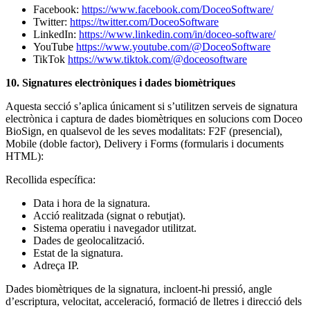
Facebook:
https://www.facebook.com/DoceoSoftware/
Twitter:
https://twitter.com/DoceoSoftware
LinkedIn:
https://www.linkedin.com/in/doceo-software/
YouTube
https://www.youtube.com/@DoceoSoftware
TikTok
https://www.tiktok.com/@doceosoftware
10. Signatures electròniques i dades biomètriques
Aquesta secció s’aplica únicament si s’utilitzen serveis de signatura
electrònica i captura de dades biomètriques en solucions com Doceo
BioSign, en qualsevol de les seves modalitats: F2F (presencial),
Mobile (doble factor), Delivery i Forms (formularis i documents
HTML):
Recollida específica:
Data i hora de la signatura.
Acció realitzada (signat o rebutjat).
Sistema operatiu i navegador utilitzat.
Dades de geolocalització.
Estat de la signatura.
Adreça IP.
Dades biomètriques de la signatura, incloent-hi pressió, angle
d’escriptura, velocitat, acceleració, formació de lletres i direcció dels