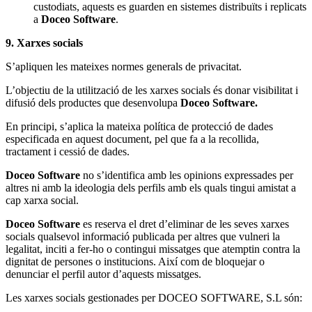
custodiats, aquests es guarden en sistemes distribuïts i replicats
a
Doceo Software
.
9. Xarxes socials
S’apliquen les mateixes normes generals de privacitat.
L’objectiu de la utilització de les xarxes socials és donar visibilitat i
difusió dels productes que desenvolupa
Doceo Software.
En principi, s’aplica la mateixa política de protecció de dades
especificada en aquest document, pel que fa a la recollida,
tractament i cessió de dades.
Doceo Software
no s’identifica amb les opinions expressades per
altres ni amb la ideologia dels perfils amb els quals tingui amistat a
cap xarxa social.
Doceo Software
es reserva el dret d’eliminar de les seves xarxes
socials qualsevol informació publicada per altres que vulneri la
legalitat, inciti a fer-ho o contingui missatges que atemptin contra la
dignitat de persones o institucions. Així com de bloquejar o
denunciar el perfil autor d’aquests missatges.
Les xarxes socials gestionades per DOCEO SOFTWARE, S.L són: