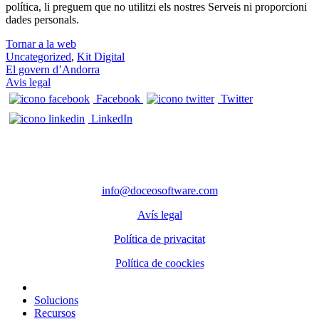
política, li preguem que no utilitzi els nostres Serveis ni proporcioni
dades personals.
Tornar a la web
Uncategorized
,
Kit Digital
Navegació d'entrades
El govern d’Andorra
Avis legal
Facebook
Twitter
LinkedIn
CONTACTE
Telèfon: 972 98 22 87
info@doceosoftware.com
Avís legal
Política de privacitat
Política de coockies
Solucions
Recursos