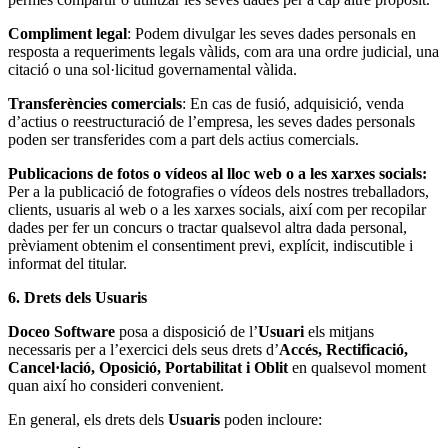
Compliment legal
: Podem divulgar les seves dades personals en
resposta a requeriments legals vàlids, com ara una ordre judicial, una
citació o una sol·licitud governamental vàlida.
Transferències comercials
: En cas de fusió, adquisició, venda
d’actius o reestructuració de l’empresa, les seves dades personals
poden ser transferides com a part dels actius comercials.
Publicacions de fotos o vídeos al lloc web o a les xarxes socials:
Per a la publicació de fotografies o vídeos dels nostres treballadors,
clients, usuaris al web o a les xarxes socials, així com per recopilar
dades per fer un concurs o tractar qualsevol altra dada personal,
prèviament obtenim el consentiment previ, explícit, indiscutible i
informat del titular.
6. Drets dels Usuaris
Doceo Software
posa a disposició de l’
Usuari
els mitjans
necessaris per a l’exercici dels seus drets d’
Accés, Rectificació,
Cancel·lació, Oposició, Portabilitat i Oblit
en qualsevol moment
quan així ho consideri convenient.
En general, els drets dels
Usuaris
poden incloure: