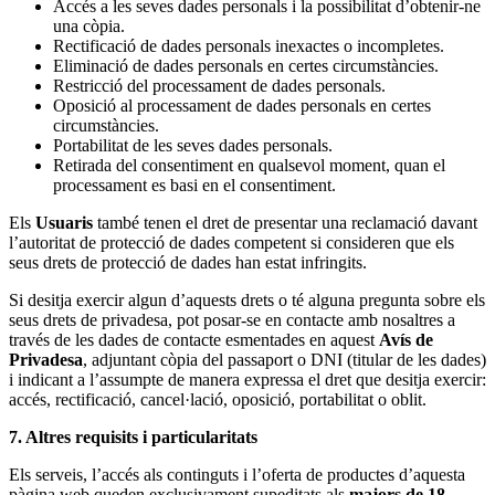
Accés a les seves dades personals i la possibilitat d’obtenir-ne
una còpia.
Rectificació de dades personals inexactes o incompletes.
Eliminació de dades personals en certes circumstàncies.
Restricció del processament de dades personals.
Oposició al processament de dades personals en certes
circumstàncies.
Portabilitat de les seves dades personals.
Retirada del consentiment en qualsevol moment, quan el
processament es basi en el consentiment.
Els
Usuaris
també tenen el dret de presentar una reclamació davant
l’autoritat de protecció de dades competent si consideren que els
seus drets de protecció de dades han estat infringits.
Si desitja exercir algun d’aquests drets o té alguna pregunta sobre els
seus drets de privadesa, pot posar-se en contacte amb nosaltres a
través de les dades de contacte esmentades en aquest
Avís de
Privadesa
, adjuntant còpia del passaport o DNI (titular de les dades)
i indicant a l’assumpte de manera expressa el dret que desitja exercir:
accés, rectificació, cancel·lació, oposició, portabilitat o oblit.
7. Altres requisits i particularitats
Els serveis, l’accés als continguts i l’oferta de productes d’aquesta
pàgina web queden exclusivament supeditats als
majors de 18