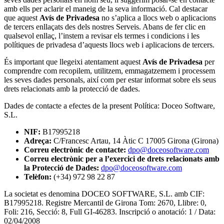
amb ells per aclarir el maneig de la seva informació. Cal destacar
que aquest
Avís de Privadesa
no s’aplica a llocs web o aplicacions
de tercers enllaçats des dels nostres Serveis. Abans de fer clic en
qualsevol enllaç, l’instem a revisar els termes i condicions i les
polítiques de privadesa d’aquests llocs web i aplicacions de tercers.
És important que llegeixi atentament aquest
Avís de Privadesa
per
comprendre com recopilem, utilitzem, emmagatzemem i processem
les seves dades personals, així com per estar informat sobre els seus
drets relacionats amb la protecció de dades.
Dades de contacte a efectes de la present Política:
Doceo Software,
S.L.
NIF:
B17995218
Adreça:
C/Francesc Artau, 14 Àtic C 17005 Girona (Girona)
Correu electrònic de contacte:
dpo@doceosoftware.com
Correu electrònic per a l’exercici de drets relacionats amb
la Protecció de Dades:
dpo@doceosoftware.com
Telèfon:
(+34) 972 98 22 87
La societat es denomina DOCEO SOFTWARE, S.L. amb CIF:
B17995218. Registre Mercantil de Girona Tom: 2670, Llibre: 0,
Foli: 216, Secció: 8, Full GI-46283. Inscripció o anotació: 1 / Data:
02/04/2008