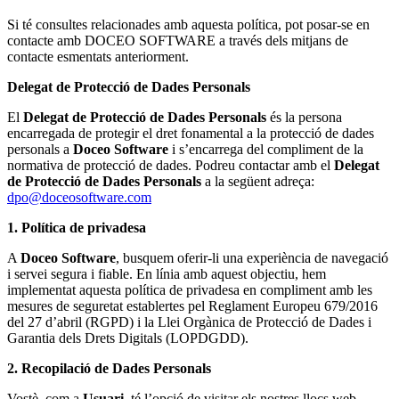
Si té consultes relacionades amb aquesta política, pot posar-se en
contacte amb DOCEO SOFTWARE a través dels mitjans de
contacte esmentats anteriorment.
Delegat de Protecció de Dades Personals
El
Delegat de Protecció de Dades Personals
és la persona
encarregada de protegir el dret fonamental a la protecció de dades
personals a
Doceo Software
i s’encarrega del compliment de la
normativa de protecció de dades. Podreu contactar amb el
Delegat
de Protecció de Dades Personals
a la següent adreça:
dpo@doceosoftware.com
1. Política de privadesa
A
Doceo Software
, busquem oferir-li una experiència de navegació
i servei segura i fiable. En línia amb aquest objectiu, hem
implementat aquesta política de privadesa en compliment amb les
mesures de seguretat establertes pel Reglament Europeu 679/2016
del 27 d’abril (RGPD) i la Llei Orgànica de Protecció de Dades i
Garantia dels Drets Digitals (LOPDGDD).
2. Recopilació de Dades Personals
Vostè, com a
Usuari
, té l’opció de visitar els nostres llocs web,