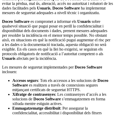
evitar la pèrdua, mal ús, alteració, accés no autoritzat i robatori de les
dades facilitades pels
Usuaris
,
Doceo Software
ha implementat
mesures de seguretat adequades a nivell tècnic i organitzatiu.
Doceo Software
es compromet a informar els
Usuaris
sobre
qualsevol situació que pugui posar en perill la confidencialitat i
disponibilitat dels documents i dades, prenent mesures adequades
per resoldre la incidència en el menor temps possible. No obstant
això, en situacions en què la notificació pugui augmentar el risc per
a les dades o la documentació tractada, aquesta obligació no serà
exigible. En els casos en què la llei ho exigeixi, se seguiran els
protocols obligatoris de notificació a l’autoritat competent o als
Usuaris
afectats per la incidència.
Les mesures de seguretat implementades per
Doceo Software
inclouen:
Accesos segurs
: Tots els accessos a les solucions de
Doceo
Software
es realitzen a través de connexions segures
mitjançant certificats de seguretat HTTPS.
Xifratge de contrasenyes
: Les contrasenyes d’accés a les
solucions de
Doceo Software
s’emmagatzemen en forma
xifrada mentre estiguin actives.
Emmagatzematge distribuït
: Per assegurar la
confidencialitat, accessibilitat i disponibilitat dels fitxers