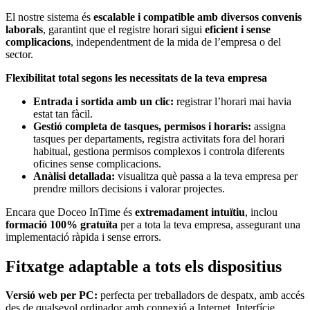
El nostre sistema és
escalable i compatible amb diversos convenis
laborals
, garantint que el registre horari sigui
eficient i sense
complicacions
, independentment de la mida de l’empresa o del
sector.
Flexibilitat total segons les necessitats de la teva empresa
Entrada i sortida amb un clic:
registrar l’horari mai havia
estat tan fàcil.
Gestió completa de tasques, permisos i horaris:
assigna
tasques per departaments, registra activitats fora del horari
habitual, gestiona permisos complexos i controla diferents
oficines sense complicacions.
Anàlisi detallada:
visualitza què passa a la teva empresa per
prendre millors decisions i valorar projectes.
Encara que Doceo InTime és
extremadament intuïtiu
, inclou
formació 100% gratuïta
per a tota la teva empresa, assegurant una
implementació ràpida i sense errors.
Fitxatge adaptable a tots els dispositius
Versió web per PC:
perfecta per treballadors de despatx, amb accés
des de qualsevol ordinador amb connexió a Internet. Interfície