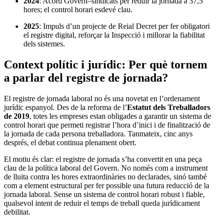
2024
: Acord Govern–sindicats per reduir la jornada a 37,5
hores; el control horari esdevé clau.
2025
: Impuls d’un projecte de Reial Decret per fer obligatori
el registre digital, reforçar la Inspecció i millorar la fiabilitat
dels sistemes.
Context polític i jurídic: Per què tornem
a parlar del registre de jornada?
El registre de jornada laboral no és una novetat en l’ordenament
jurídic espanyol. Des de la reforma de l’
Estatut dels Treballadors
de 2019
, totes les empreses estan obligades a garantir un sistema de
control horari que permeti registrar l’hora d’inici i de finalització de
la jornada de cada persona treballadora. Tanmateix, cinc anys
després, el debat continua plenament obert.
El motiu és clar: el registre de jornada s’ha convertit en una peça
clau de la política laboral del Govern. No només com a instrument
de lluita contra les hores extraordinàries no declarades, sinó també
com a element estructural per fer possible una futura reducció de la
jornada laboral. Sense un sistema de control horari robust i fiable,
qualsevol intent de reduir el temps de treball queda jurídicament
debilitat.