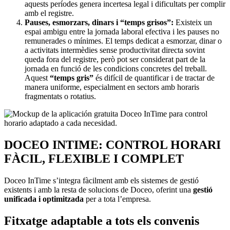
aquests períodes genera incertesa legal i dificultats per complir
amb el registre.
Pauses, esmorzars, dinars i “temps grisos”:
Existeix un
espai ambigu entre la jornada laboral efectiva i les pauses no
remunerades o mínimes. El temps dedicat a esmorzar, dinar o
a activitats intermèdies sense productivitat directa sovint
queda fora del registre, però pot ser considerat part de la
jornada en funció de les condicions concretes del treball.
Aquest
“temps gris”
és difícil de quantificar i de tractar de
manera uniforme, especialment en sectors amb horaris
fragmentats o rotatius.
DOCEO INTIME: CONTROL HORARI
FÀCIL, FLEXIBLE I COMPLET
Doceo InTime s’integra fàcilment amb els sistemes de gestió
existents i amb la resta de solucions de Doceo, oferint una
gestió
unificada i optimitzada
per a tota l’empresa.
Fitxatge adaptable a tots els convenis