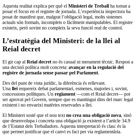
Aquesta realitat explica per què el
Ministeri de Treball
ha tornat a
posar el focus en el registre de jornada. L’experiència inspectora ha
posat de manifest que, malgrat l’obligació legal, molts sistemes
actuals són formals, incomplets o fàcilment manipulables. El registre
existeix, però sovint no compleix la seva funció real de control.
L’estratègia del Ministeri: de la llei al
Reial decret
El gir cap al
Reial decret
no és casual ni merament tècnic. Respon a
una decisió política molt concreta:
avançar en la regulació del
registre de jornada sense passar pel Parlament
.
Des del punt de vista jurídic, la diferència és rellevant.
Una
llei
requereix debat parlamentari, esmenes, majories i, sovint,
concessions polítiques. Un
reglament
—com el Reial decret— pot
ser aprovat pel Govern, sempre que es mantingui dins del marc legal
existent i no envaeixi matèries reservades a llei.
El Ministeri sosté que el nou text
no crea una obligació nova
, sinó
que desenvolupa i concreta una obligació ja existent a l’article 34.9
de l’Estatut dels Treballadors. Aquesta interpretació és clau: és la
que permet justificar que el canvi es faci per via reglamentària.