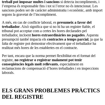
treball pot imposar multes i sancions
si detecta incompliments, i
l’empresa és responsable fins i tot si l’error no és intencionat. Les
sancions poden ser de caràcter administratiu i econòmic, amb import
segons la gravetat de l’incompliment.
A més, en cas de conflicte laboral, es
presumeix a favor del
treballador
. Això significa que si no hi ha un registre fiable, el
tribunal pot acceptar com a certes les hores declarades pel
treballador, incloent
hores extraordinàries no pagades
. Aquesta
presumpció també impacta els
contractes a temps parcial
, ja que la
falta de registre pot demostrar efectivament que el treballador ha
realitzat més hores de les establertes en el contracte.
Per tant, encara que la norma permet flexibilitat en el format del
registre,
no registrar o registrar malament pot tenir
conseqüències legals molt rellevants
, especialment en
reclamacions de compensació d’hores treballades i en inspeccions
laborals.
ELS GRANS PROBLEMES PRÀCTICS
DEL REGISTRE