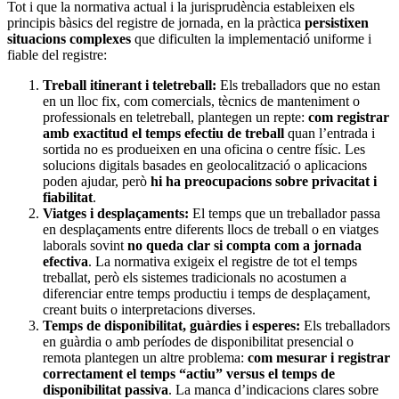
Tot i que la normativa actual i la jurisprudència estableixen els
principis bàsics del registre de jornada, en la pràctica
persistixen
situacions complexes
que dificulten la implementació uniforme i
fiable del registre:
Treball itinerant i teletreball:
Els treballadors que no estan
en un lloc fix, com comercials, tècnics de manteniment o
professionals en teletreball, plantegen un repte:
com registrar
amb exactitud el temps efectiu de treball
quan l’entrada i
sortida no es produeixen en una oficina o centre físic. Les
solucions digitals basades en geolocalització o aplicacions
poden ajudar, però
hi ha preocupacions sobre privacitat i
fiabilitat
.
Viatges i desplaçaments:
El temps que un treballador passa
en desplaçaments entre diferents llocs de treball o en viatges
laborals sovint
no queda clar si compta com a jornada
efectiva
. La normativa exigeix el registre de tot el temps
treballat, però els sistemes tradicionals no acostumen a
diferenciar entre temps productiu i temps de desplaçament,
creant buits o interpretacions diverses.
Temps de disponibilitat, guàrdies i esperes:
Els treballadors
en guàrdia o amb períodes de disponibilitat presencial o
remota plantegen un altre problema:
com mesurar i registrar
correctament el temps “actiu” versus el temps de
disponibilitat passiva
. La manca d’indicacions clares sobre