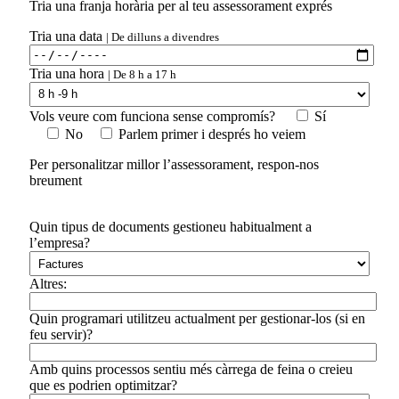
Tria una franja horària per al teu assessorament exprés
Tria una data
| De dilluns a divendres
Tria una hora
| De 8 h a 17 h
Vols veure com funciona sense compromís?
Sí
No
Parlem primer i després ho veiem
Per personalitzar millor l’assessorament, respon-nos
breument
Quin tipus de documents gestioneu habitualment a
l’empresa?
Altres:
Quin programari utilitzeu actualment per gestionar-los (si en
feu servir)?
Amb quins processos sentiu més càrrega de feina o creieu
que es podrien optimitzar?