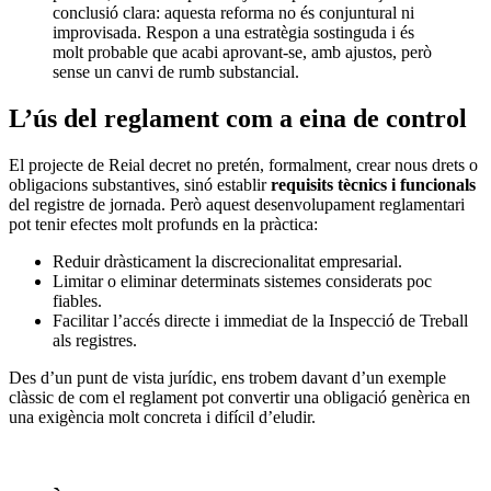
conclusió clara: aquesta reforma no és conjuntural ni
improvisada. Respon a una estratègia sostinguda i és
molt probable que acabi aprovant-se, amb ajustos, però
sense un canvi de rumb substancial.
L’ús del reglament com a eina de control
El projecte de Reial decret no pretén, formalment, crear nous drets o
obligacions substantives, sinó establir
requisits tècnics i funcionals
del registre de jornada. Però aquest desenvolupament reglamentari
pot tenir efectes molt profunds en la pràctica:
Reduir dràsticament la discrecionalitat empresarial.
Limitar o eliminar determinats sistemes considerats poc
fiables.
Facilitar l’accés directe i immediat de la Inspecció de Treball
als registres.
Des d’un punt de vista jurídic, ens trobem davant d’un exemple
clàssic de com el reglament pot convertir una obligació genèrica en
una exigència molt concreta i difícil d’eludir.