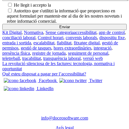
He llegit i accepto la
Política de privadesa.
Autoritzo que s'utilitzi la informació que proporciono en
aquest formulari per mantenir-me al dia de les nostres novetats i
rebre informació comercial.
Kit Digital
,
Normativa
,
Sense categoria
accessibilitat
,
app de control
,
conciliació laboral
,
Control horari
,
convenis laborals
,
dispositiu fixe
,
entrada i sortida
,
escalabilitat
,
fiabilitat
,
fitxatge digital
,
gestió de
permisos
,
gestió de tasques
,
hores extraordinàries
,
integració
,
presència física
,
registre de jornada
,
seguiment de personal
,
teletreball
,
traçabilitat
,
transparència laboral
,
versió web
Navegació d'entrades
La revolució silenciosa de les factures: tecnologia, normativa i
oportunitat
Què esteu disposat a pagar per l’accessibilitat?
Facebook
Twitter
LinkedIn
CONTACTE
Telèfon: 972 98 22 87
info@doceosoftware.com
Avís legal