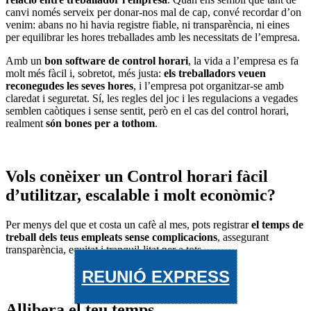
canvi només serveix per donar-nos mal de cap, convé recordar d’on
venim: abans no hi havia registre fiable, ni transparència, ni eines
per equilibrar les hores treballades amb les necessitats de l’empresa.
Amb un
bon software de control horari
, la vida a l’empresa es fa
molt més fàcil i, sobretot, més justa:
els treballadors veuen
reconegudes les seves hores
, i l’empresa pot organitzar-se amb
claredat i seguretat. Sí, les regles del joc i les regulacions a vegades
semblen caòtiques i sense sentit, però en el cas del control horari,
realment
són bones per a tothom
.
Vols conèixer un Control horari fàcil
d’utilitzar, escalable i molt econòmic?
Per menys del que et costa un cafè al mes, pots registrar
el temps de
treball dels teus empleats sense complicacions
, assegurant
transparència, equitat i tranquil·litat per a tots.
REUNIÓ EXPRESS
Allibera el teu temps,