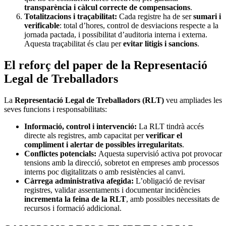
transparència i càlcul correcte de compensacions
.
Totalitzacions i traçabilitat:
Cada registre ha de ser
sumari i
verificable
: total d’hores, control de desviacions respecte a la
jornada pactada, i possibilitat d’auditoria interna i externa.
Aquesta traçabilitat és clau per
evitar litigis i sancions
.
El reforç del paper de la Representació
Legal de Treballadors
La
Representació Legal de Treballadors (RLT)
veu ampliades les
seves funcions i responsabilitats:
Informació, control i intervenció:
La RLT tindrà accés
directe als registres, amb capacitat per
verificar el
compliment i alertar de possibles irregularitats
.
Conflictes potencials:
Aquesta supervisió activa pot provocar
tensions amb la direcció, sobretot en empreses amb processos
interns poc digitalitzats o amb resistències al canvi.
Càrrega administrativa afegida:
L’obligació de revisar
registres, validar assentaments i documentar incidències
incrementa la feina de la RLT
, amb possibles necessitats de
recursos i formació addicional.