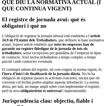
QUÈ DIU LA NORMATIVA ACTUAL (I
QUE CONTINUA VIGENT)
El registre de jornada avui: què és
obligatori i què no
L’obligació de registrar la jornada laboral està establerta a l’
article
34.9 de l’Estatut dels Treballadors
, que defineix la base normativa
actual. Aquest article estableix que
totes les empreses han de
garantir un registre fidedigne de la jornada de tots els
treballadors
, sense excepcions per grandària de l’empresa ni tipus
de contracte. Això inclou treballadors a temps complet, a temps
parcial i amb contractes eventuals.
El contingut mínim del registre, tal com exigeix la norma vigent, és
l’hora d’inici i de finalització de la jornada diària
. No hi ha
obligació de registrar pauses ni activitats concretes, encara que els
convenis col·lectius poden ampliar aquesta informació. La norma
deixa, per tant, un marge ampli sobre com implementar el registre,
però la seva
obligatorietat és universal
i inqüestionable.
Jurisprudència clau: objectiu, fiable i