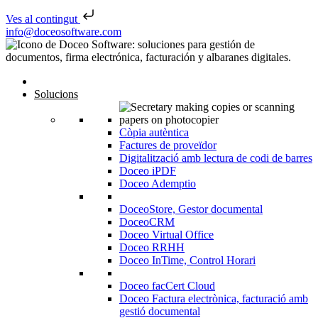
Ves al contingut
Skip to content
info@doceosoftware.com
Navegació d'entrades
Solucions
Còpia autèntica
Factures de proveïdor
Digitalització amb lectura de codi de barres
Doceo iPDF
Doceo Ademptio
DoceoStore, Gestor documental
DoceoCRM
Doceo Virtual Office
Doceo RRHH
Doceo InTime, Control Horari
Doceo facCert Cloud
Doceo Factura electrònica, facturació amb
gestió documental