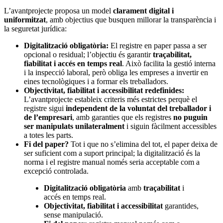
L’avantprojecte proposa un model
clarament digital i
uniformitzat
, amb objectius que busquen millorar la transparència i
la seguretat jurídica:
Digitalització obligatòria:
El registre en paper passa a ser
opcional o residual; l’objectiu és garantir
traçabilitat,
fiabilitat i accés en temps real
. Això facilita la gestió interna
i la inspecció laboral, però obliga les empreses a invertir en
eines tecnològiques i a formar els treballadors.
Objectivitat, fiabilitat i accessibilitat redefinides:
L’avantprojecte estableix criteris més estrictes perquè el
registre sigui
independent de la voluntat del treballador i
de l’empresari
, amb garanties que els registres
no puguin
ser manipulats unilateralment
i siguin fàcilment accessibles
a totes les parts.
Fi del paper?
Tot i que no s’elimina del tot, el paper deixa de
ser suficient com a suport principal; la digitalització és la
norma i el registre manual només seria acceptable com a
excepció controlada.
Digitalització obligatòria
amb
traçabilitat
i
accés en temps real.
Objectivitat, fiabilitat i accessibilitat
garantides,
sense manipulació.