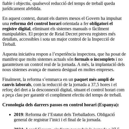
fiable i objectiu, qualsevol reducció del temps de treball queda
jurídicament afeblida.
En aquest context, durant els darrers mesos el Govern ha impulsat
una
reforma del control horari
orientada a fer
obligatori el
registre digital
, eliminant els sistemes manuals o fàcilment
manipulables. El projecte de Reial Decret preveu registres més
detallats, accessibles i sota un major control de la Inspecció de
Treball.
Aquesta iniciativa respon a l’experiència inspectora, que ha posat de
manifest que molts sistemes actuals són
formals o incomplets
i no
garanteixen un control real de la jornada. A més, la implantació dels
nous sistemes avança de manera desigual en moltes empreses.
Finalment, la reforma s’emmarca en un
paquet més ampli de
canvis laborals
, com la reducció de la jornada a 37,5 hores i el
reforç del dret a la desconnexió digital, situant el control horari com
a peça clau per garantir el compliment efectiu del temps de treball.
Cronologia dels darrers passos en control horari (Espanya):
2019
: Reforma de l’Estatut dels Treballadors. Obligació
general de registrar l’inici i el final de la jornada.