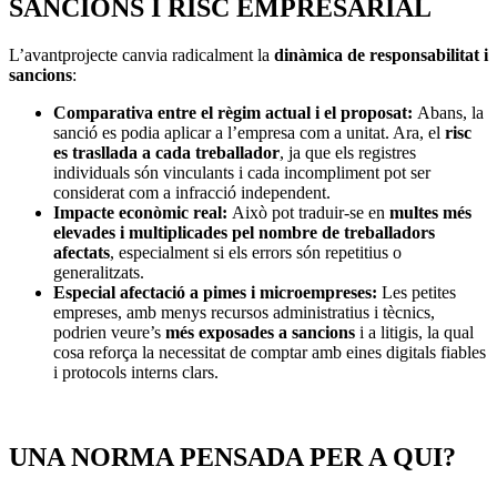
SANCIONS I RISC EMPRESARIAL
L’avantprojecte canvia radicalment la
dinàmica de responsabilitat i
sancions
:
Comparativa entre el règim actual i el proposat:
Abans, la
sanció es podia aplicar a l’empresa com a unitat. Ara, el
risc
es trasllada a cada treballador
, ja que els registres
individuals són vinculants i cada incompliment pot ser
considerat com a infracció independent.
Impacte econòmic real:
Això pot traduir-se en
multes més
elevades i multiplicades pel nombre de treballadors
afectats
, especialment si els errors són repetitius o
generalitzats.
Especial afectació a pimes i microempreses:
Les petites
empreses, amb menys recursos administratius i tècnics,
podrien veure’s
més exposades a sancions
i a litigis, la qual
cosa reforça la necessitat de comptar amb eines digitals fiables
i protocols interns clars.
UNA NORMA PENSADA PER A QUI?