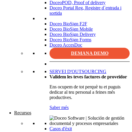
DoceoPOD, Proof of delivery
Doceo Portal Reg, Registre d´entrada i
sortida
Doceo BioSign F2F
Doceo BioSign Mobile
Doceo BioSign Delivery
Doceo BioSign Forms
Doceo AccesDoc
DEMANA DEMO
SERVEI D'OUTSOURCING
Validem les teves factures de proveïdor
Ens ocupem de tot perquè tu et puguis
dedicar al teu personal a feines més
productives.
Saber més
Recursos
Casos d'èxit