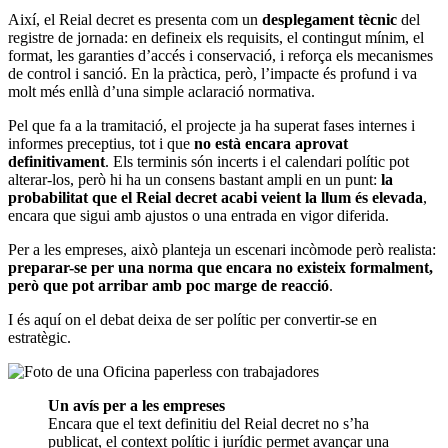
Així, el Reial decret es presenta com un
desplegament tècnic
del
registre de jornada: en defineix els requisits, el contingut mínim, el
format, les garanties d’accés i conservació, i reforça els mecanismes
de control i sanció. En la pràctica, però, l’impacte és profund i va
molt més enllà d’una simple aclaració normativa.
Pel que fa a la tramitació, el projecte ja ha superat fases internes i
informes preceptius, tot i que
no està encara aprovat
definitivament
. Els terminis són incerts i el calendari polític pot
alterar-los, però hi ha un consens bastant ampli en un punt:
la
probabilitat que el Reial decret acabi veient la llum és elevada
,
encara que sigui amb ajustos o una entrada en vigor diferida.
Per a les empreses, això planteja un escenari incòmode però realista:
preparar-se per una norma que encara no existeix formalment,
però que pot arribar amb poc marge de reacció
.
I és aquí on el debat deixa de ser polític per convertir-se en
estratègic.
Un avís per a les empreses
Encara que el text definitiu del Reial decret no s’ha
publicat, el context polític i jurídic permet avançar una