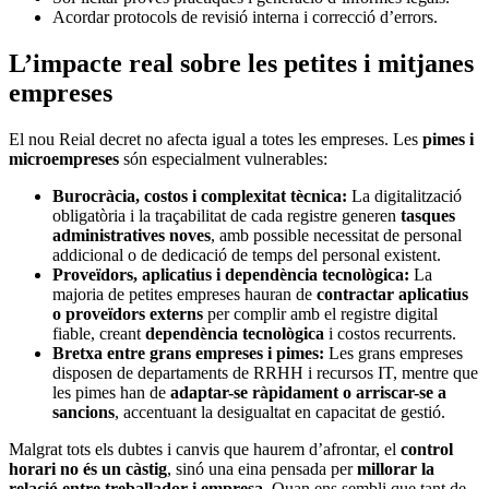
Acordar protocols de revisió interna i correcció d’errors.
L’impacte real sobre les petites i mitjanes
empreses
El nou Reial decret no afecta igual a totes les empreses. Les
pimes i
microempreses
són especialment vulnerables:
Burocràcia, costos i complexitat tècnica:
La digitalització
obligatòria i la traçabilitat de cada registre generen
tasques
administratives noves
, amb possible necessitat de personal
addicional o de dedicació de temps del personal existent.
Proveïdors, aplicatius i dependència tecnològica:
La
majoria de petites empreses hauran de
contractar aplicatius
o proveïdors externs
per complir amb el registre digital
fiable, creant
dependència tecnològica
i costos recurrents.
Bretxa entre grans empreses i pimes:
Les grans empreses
disposen de departaments de RRHH i recursos IT, mentre que
les pimes han de
adaptar-se ràpidament o arriscar-se a
sancions
, accentuant la desigualtat en capacitat de gestió.
Malgrat tots els dubtes i canvis que haurem d’afrontar, el
control
horari no és un càstig
, sinó una eina pensada per
millorar la
relació entre treballador i empresa
. Quan ens sembli que tant de