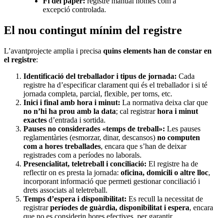
Fi del paper:
registre manual només com a
excepció controlada.
El nou contingut mínim del registre
L’avantprojecte amplia i precisa
quins elements han de constar en
el registre
:
Identificació del treballador i tipus de jornada:
Cada
registre ha d’especificar clarament qui és el treballador i si té
jornada completa, parcial, flexible, per torns, etc.
Inici i final amb hora i minut:
La normativa deixa clar que
no n’hi ha prou amb la data
; cal registrar
hora i minut
exactes
d’entrada i sortida.
Pauses no considerades «temps de treball»:
Les pauses
reglamentàries (esmorzar, dinar, descansos)
no computen
com a hores treballades
, encara que s’han de deixar
registrades com a períodes no laborals.
Presencialitat, teletreball i conciliació:
El registre ha de
reflectir on es presta la jornada:
oficina, domicili o altre lloc
,
incorporant informació que permeti gestionar conciliació i
drets associats al teletreball.
Temps d’espera i disponibilitat:
Es recull la necessitat de
registrar
períodes de guàrdia, disponibilitat i espera
, encara
que no es considerin hores efectives, per garantir