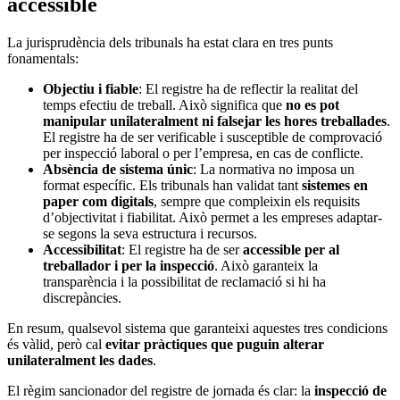
accessible
La jurisprudència dels tribunals ha estat clara en tres punts
fonamentals:
Objectiu i fiable
: El registre ha de reflectir la realitat del
temps efectiu de treball. Això significa que
no es pot
manipular unilateralment ni falsejar les hores treballades
.
El registre ha de ser verificable i susceptible de comprovació
per inspecció laboral o per l’empresa, en cas de conflicte.
Absència de sistema únic
: La normativa no imposa un
format específic. Els tribunals han validat tant
sistemes en
paper com digitals
, sempre que compleixin els requisits
d’objectivitat i fiabilitat. Això permet a les empreses adaptar-
se segons la seva estructura i recursos.
Accessibilitat
: El registre ha de ser
accessible per al
treballador i per la inspecció
. Això garanteix la
transparència i la possibilitat de reclamació si hi ha
discrepàncies.
En resum, qualsevol sistema que garanteixi aquestes tres condicions
és vàlid, però cal
evitar pràctiques que puguin alterar
unilateralment les dades
.
El règim sancionador del registre de jornada és clar: la
inspecció de