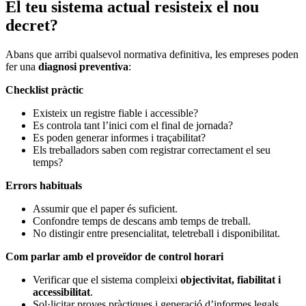
El teu sistema actual resisteix el nou
decret?
Abans que arribi qualsevol normativa definitiva, les empreses poden
fer una
diagnosi preventiva
:
Checklist pràctic
Existeix un registre fiable i accessible?
Es controla tant l’inici com el final de jornada?
Es poden generar informes i traçabilitat?
Els treballadors saben com registrar correctament el seu
temps?
Errors habituals
Assumir que el paper és suficient.
Confondre temps de descans amb temps de treball.
No distingir entre presencialitat, teletreball i disponibilitat.
Com parlar amb el proveïdor de control horari
Verificar que el sistema compleixi
objectivitat, fiabilitat i
accessibilitat
.
Sol·licitar proves pràctiques i generació d’informes legals.