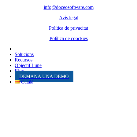
Telèfon: 972 98 22 87
info@doceosoftware.com
Avís legal
Política de privacitat
Política de coockies
Solucions
Recursos
Objectif Lune
Bloc
DEMANA UNA DEMO
Català