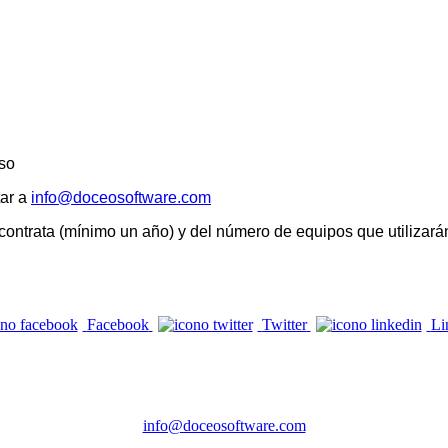
so
tar a
info@doceosoftware.com
 contrata (mínimo un año) y del número de equipos que utilizarán
Facebook
Twitter
Li
CONTACTE
Telèfon: 972 98 22 87
info@doceosoftware.com