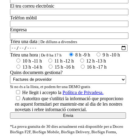
El teu correu electrònic
Telèfon mòbil
Empresa
Trieu una data
| De dilluns a divendres
Trieu una hora
8 h -9 h
9 h -10 h
| De 8 ha 17 h
10 h -11 h
11 h -12 h
12 h -13 h
13 h -14 h
15 h -16 h
16 h -17 h
Quins documents gestiona?
Si no és a la llista, et podem fer una DEMO gratis
He llegit i accepto la
Política de Privadesa.
Autoritzo que s'utilitzi la informació que proporciono
en aquest formulari per mantenir-me al dia de les nostres
novetats i rebre informació comercial.
*La prova gratuïta de 30 dies actualment està disponible per a Doceo
BioSign F2F, BioSign Mobile, BioSign Delivery, BioSign Forms,