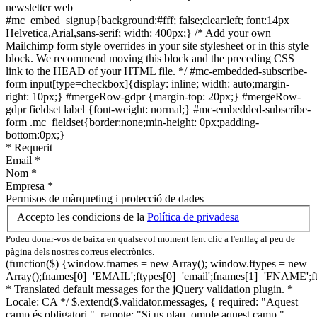
#mc_embed_signup{background:#fff; false;clear:left; font:14px
Helvetica,Arial,sans-serif; width: 400px;} /* Add your own
Mailchimp form style overrides in your site stylesheet or in this style
block. We recommend moving this block and the preceding CSS
link to the HEAD of your HTML file. */ #mc-embedded-subscribe-
form input[type=checkbox]{display: inline; width: auto;margin-
right: 10px;} #mergeRow-gdpr {margin-top: 20px;} #mergeRow-
gdpr fieldset label {font-weight: normal;} #mc-embedded-subscribe-
form .mc_fieldset{border:none;min-height: 0px;padding-
bottom:0px;}
*
Requerit
Email
*
Nom
*
Empresa
*
Permisos de màrqueting i protecció de dades
Accepto les condicions de la
Política de privadesa
Podeu donar-vos de baixa en qualsevol moment fent clic a l'enllaç al peu de
pàgina dels nostres correus electrònics.
(function($) {window.fnames = new Array(); window.ftypes = new
Array();fnames[0]='EMAIL';ftypes[0]='email';fnames[1]='FNAME';f
* Translated default messages for the jQuery validation plugin. *
Locale: CA */ $.extend($.validator.messages, { required: "Aquest
camp és obligatori.", remote: "Si us plau, omple aquest camp.",