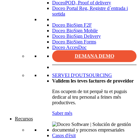
DoceoPOD, Proof of delivery
Doceo Portal Reg, Registre d´entrada i
sortida
Doceo BioSign F2F
Doceo BioSign Mobile
Doceo BioSign Delivery
Doceo BioSign Forms
Doceo AccesDoc
DEMANA DEMO
SERVEI D'OUTSOURCING
Validem les teves factures de proveïdor
Ens ocupem de tot perquè tu et puguis
dedicar al teu personal a feines més
productives.
Saber més
Recursos
Casos d'èxit