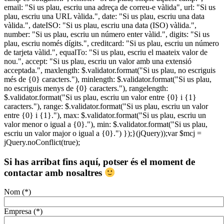
email: "Si us plau, escriu una adreça de correu-e vàlida", url: "Si us
plau, escriu una URL vàlida.", date: "Si us plau, escriu una data
vàlida.", dateISO: "Si us plau, escriu una data (ISO) vàlida.",
number: "Si us plau, escriu un número enter vàlid.", digits: "Si us
plau, escriu només dígits.", creditcard: "Si us plau, escriu un número
de tarjeta vàlid.", equalTo: "Si us plau, escriu el maateix valor de
nou.", accept: "Si us plau, escriu un valor amb una extensió
acceptada.", maxlength: $.validator.format("Si us plau, no escriguis
més de {0} caracters."), minlength: $.validator.format("Si us plau,
no escriguis menys de {0} caracters."), rangelength:
$.validator.format("Si us plau, escriu un valor entre {0} i {1}
caracters."), range: $.validator.format("Si us plau, escriu un valor
entre {0} i {1}."), max: $.validator.format("Si us plau, escriu un
valor menor o igual a {0}."), min: $.validator.format("Si us plau,
escriu un valor major o igual a {0}.") });}(jQuery));var $mcj =
jQuery.noConflict(true);
Si has arribat fins aquí, potser és el moment de
contactar amb nosaltres
Nom (*)
Empresa (*)