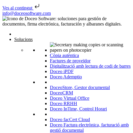
Ves al contingut
Skip to content
info@doceosoftware.com
Solucions
Còpia autèntica
Factures de proveïdor
Digitalització amb lectura de codi de barres
Doceo iPDF
Doceo Ademptio
DoceoStore, Gestor documental
DoceoCRM
Doceo Virtual Office
Doceo RRHH
Doceo InTime, Control Horari
Doceo facCert Cloud
Doceo Factura electrònica, facturació amb
gestió documental