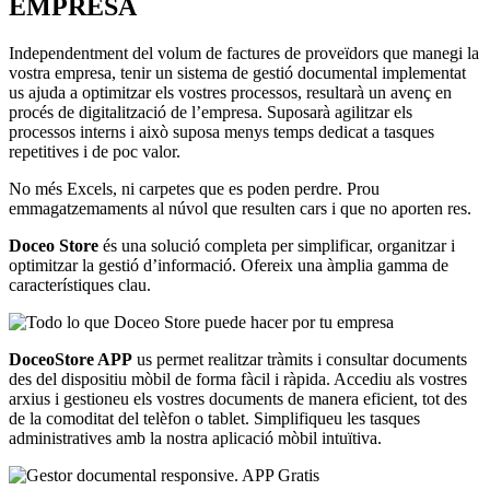
EMPRESA
Independentment del volum de factures de proveïdors que manegi la
vostra empresa, tenir un sistema de gestió documental implementat
us ajuda a optimitzar els vostres processos, resultarà un avenç en
procés de digitalització de l’empresa. Suposarà agilitzar els
processos interns i això suposa menys temps dedicat a tasques
repetitives i de poc valor.
No més Excels, ni carpetes que es poden perdre. Prou
emmagatzemaments al núvol que resulten cars i que no aporten res.
Doceo Store
és una solució completa per simplificar, organitzar i
optimitzar la gestió d’informació. Ofereix una àmplia gamma de
característiques clau.
DoceoStore APP
us permet realitzar tràmits i consultar documents
des del dispositiu mòbil de forma fàcil i ràpida. Accediu als vostres
arxius i gestioneu els vostres documents de manera eficient, tot des
de la comoditat del telèfon o tablet. Simplifiqueu les tasques
administratives amb la nostra aplicació mòbil intuïtiva.