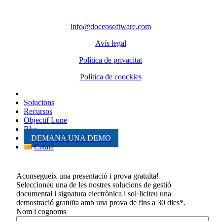
Telèfon: 972 98 22 87
info@doceosoftware.com
Avís legal
Política de privacitat
Política de coockies
Solucions
Recursos
Objectif Lune
Bloc
DEMANA UNA DEMO
Català
Aconsegueix una presentació i prova gratuïta!
Seleccioneu una de les nostres solucions de gestió
documental i signatura electrònica i sol·liciteu una
demostració gratuïta amb una prova de fins a 30 dies*.
Nom i cognoms