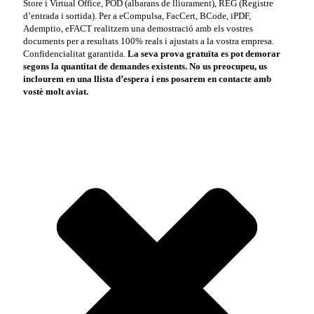
Store i Virtual Office, POD (albarans de lliurament), REG (Registre
d’entrada i sortida). Per a eCompulsa, FacCert, BCode, iPDF,
Ademptio, eFACT realitzem una demostració amb els vostres
documents per a resultats 100% reals i ajustats a la vostra empresa.
Confidencialitat garantida.
La seva prova gratuïta es pot demorar
segons la quantitat de demandes existents. No us preocupeu, us
inclourem en una llista d’espera i ens posarem en contacte amb
vostè molt aviat.