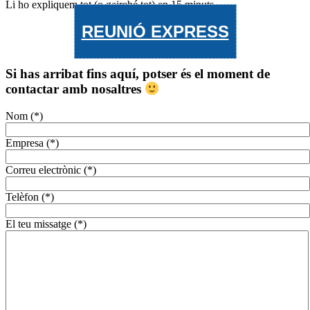
Li ho expliquem tot (o gairebé tot) en 15 minuts.
REUNIÓ EXPRESS
Si has arribat fins aquí, potser és el moment de
contactar amb nosaltres
Nom (*)
Empresa (*)
Correu electrònic (*)
Telèfon (*)
El teu missatge (*)