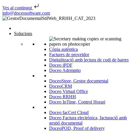
Ves al contingut
Skip to content
info@doceosoftware.com
Solucions
Còpia autèntica
Factures de proveïdor
Digitalització amb lectura de codi de barres
Doceo iPDF
Doceo Ademptio
DoceoStore, Gestor documental
DoceoCRM
Doceo Virtual Office
Doceo RRHH
Doceo InTime, Control Horari
Doceo facCert Cloud
Doceo Factura electrònica, facturació amb
gestió documental
DoceoPOD, Proof of delivery