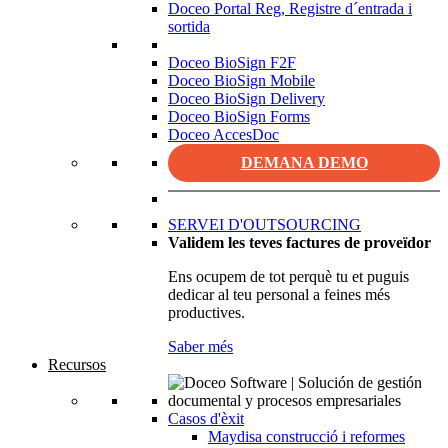
Doceo Portal Reg, Registre d´entrada i
sortida
Doceo BioSign F2F
Doceo BioSign Mobile
Doceo BioSign Delivery
Doceo BioSign Forms
Doceo AccesDoc
DEMANA DEMO
SERVEI D'OUTSOURCING
Validem les teves factures de proveïdor
Ens ocupem de tot perquè tu et puguis
dedicar al teu personal a feines més
productives.
Saber més
Recursos
Casos d'èxit
Maydisa construcció i reformes