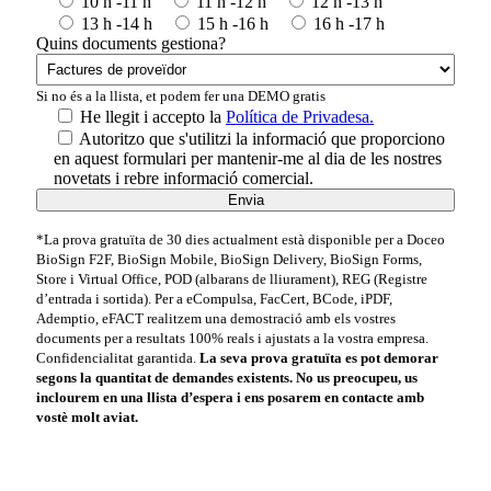
10 h -11 h
11 h -12 h
12 h -13 h
13 h -14 h
15 h -16 h
16 h -17 h
Quins documents gestiona?
Si no és a la llista, et podem fer una DEMO gratis
He llegit i accepto la
Política de Privadesa.
Autoritzo que s'utilitzi la informació que proporciono
en aquest formulari per mantenir-me al dia de les nostres
novetats i rebre informació comercial.
*La prova gratuïta de 30 dies actualment està disponible per a Doceo
BioSign F2F, BioSign Mobile, BioSign Delivery, BioSign Forms,
Store i Virtual Office, POD (albarans de lliurament), REG (Registre
d’entrada i sortida). Per a eCompulsa, FacCert, BCode, iPDF,
Ademptio, eFACT realitzem una demostració amb els vostres
documents per a resultats 100% reals i ajustats a la vostra empresa.
Confidencialitat garantida.
La seva prova gratuïta es pot demorar
segons la quantitat de demandes existents. No us preocupeu, us
inclourem en una llista d’espera i ens posarem en contacte amb
vostè molt aviat.