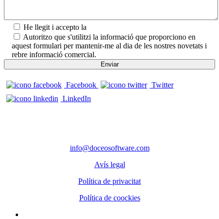
He llegit i accepto la
Política de privadesa.
Autoritzo que s'utilitzi la informació que proporciono en
aquest formulari per mantenir-me al dia de les nostres novetats i
rebre informació comercial.
Facebook
Twitter
LinkedIn
CONTACTE
Telèfon: 972 98 22 87
info@doceosoftware.com
Avís legal
Política de privacitat
Política de coockies