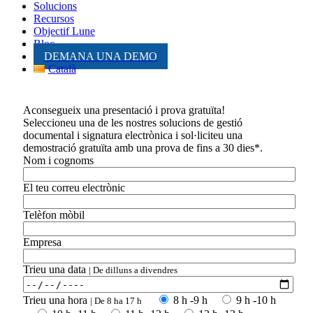
Solucions
Recursos
Objectif Lune
Bloc
DEMANA UNA DEMO
Català
Aconsegueix una presentació i prova gratuïta!
Seleccioneu una de les nostres solucions de gestió
documental i signatura electrònica i sol·liciteu una
demostració gratuïta amb una prova de fins a 30 dies*.
Nom i cognoms
El teu correu electrònic
Telèfon mòbil
Empresa
Trieu una data
| De dilluns a divendres
Trieu una hora
8 h -9 h
9 h -10 h
| De 8 ha 17 h