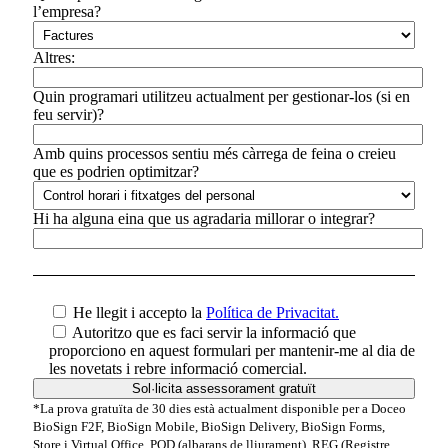
l’empresa?
Altres:
Quin programari utilitzeu actualment per gestionar-los (si en
feu servir)?
Amb quins processos sentiu més càrrega de feina o creieu
que es podrien optimitzar?
Hi ha alguna eina que us agradaria millorar o integrar?
He llegit i accepto la
Política de Privacitat.
Autoritzo que es faci servir la informació que
proporciono en aquest formulari per mantenir-me al dia de
les novetats i rebre informació comercial.
*La prova gratuïta de 30 dies està actualment disponible per a Doceo
BioSign F2F, BioSign Mobile, BioSign Delivery, BioSign Forms,
Store i Virtual Office, POD (albarans de lliurament), REG (Registre