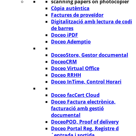
Còpia autèntica
Factures de proveïdor
Digitalització amb lectura de codi
de barres
Doceo iPDF
Doceo Ademptio
DoceoStore, Gestor documental
DoceoCRM
Doceo Virtual Office
Doceo RRHH
Doceo InTime, Control Horari
Doceo facCert Cloud
Doceo Factura electrònica,
facturació amb gestió
documental
DoceoPOD, Proof of delivery
Doceo Portal Reg, Registre d
´entrada i sortida