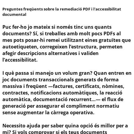
Preguntes freqüents sobre la remediació PDF i l'accessibilitat
documental
Puc fer-ho jo mateix si només tinc uns quants
documents?
Sí, si treballes amb molt pocs PDFs al
mes pots posar-hi remei utilitzant eines gratuïtes que
autoetiqueten, corregeixen l’estructura, permeten
afegir descripcions alternatives i validen
l’accessibilitat.
I què passa si manejo un volum gran?
Quan entren en
joc documents transaccionals generats de forma
massiva i freqüent —factures, certificats, nòmines,
contractes, notificacions automàtiques, la reacció
automàtica, documentació recurrent…— el flux de
generació per assegurar el compliment normatiu
sense augmentar la càrrega operativa.
Necessito ajuda per saber quina opció és millor per a
mi?
Si vols comprovar si els teus documents