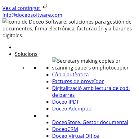
Ves al contingut
Skip to content
info@doceosoftware.com
Solucions
Còpia autèntica
Factures de proveïdor
Digitalització amb lectura de codi
de barres
Doceo iPDF
Doceo Ademptio
DoceoStore, Gestor documental
DoceoCRM
Doceo Virtual Office