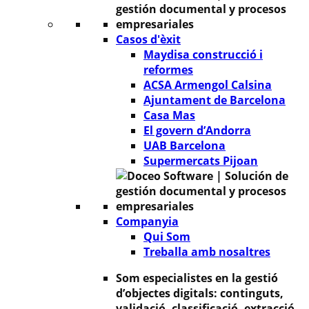
Casos d'èxit
Maydisa construcció i
reformes
ACSA Armengol Calsina
Ajuntament de Barcelona
Casa Mas
El govern d’Andorra
UAB Barcelona
Supermercats Pijoan
Companyia
Qui Som
Treballa amb nosaltres
Som especialistes en la gestió
d’objectes digitals: continguts,
validació, classificació, extracció,