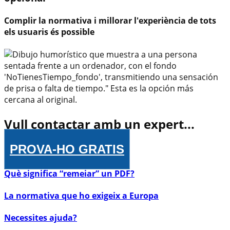
Complir la normativa i millorar l'experiència de tots
els usuaris és possible
Vull contactar amb un expert...
PROVA-HO GRATIS
Què significa “remeiar” un PDF?
La normativa que ho exigeix ​​a Europa
Necessites ajuda?