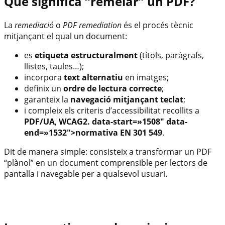
Què significa “remeiar” un PDF?
La
remediació
o
PDF remediation
és el procés tècnic
mitjançant el qual un document:
es
etiqueta estructuralment
(títols, paràgrafs,
llistes, taules…);
incorpora
text alternatiu
en imatges;
definix un
ordre de lectura correcte
;
garanteix la
navegació mitjançant teclat
;
i compleix els criteris d’accessibilitat recollits a
PDF/UA
,
WCAG2. data-start=»1508″ data-
end=»1532″>normativa EN 301 549
.
Dit de manera simple: consisteix a transformar un PDF
“plànol” en un document comprensible per lectors de
pantalla i navegable per a qualsevol usuari.