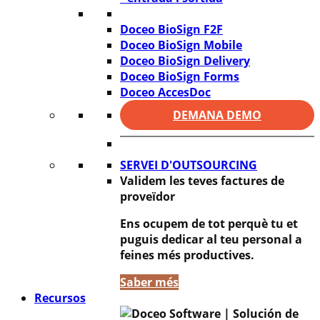
Doceo BioSign F2F
Doceo BioSign Mobile
Doceo BioSign Delivery
Doceo BioSign Forms
Doceo AccesDoc
DEMANA DEMO
SERVEI D'OUTSOURCING
Validem les teves factures de
proveïdor
Ens ocupem de tot perquè tu et
puguis dedicar al teu personal a
feines més productives.
Saber més
Recursos