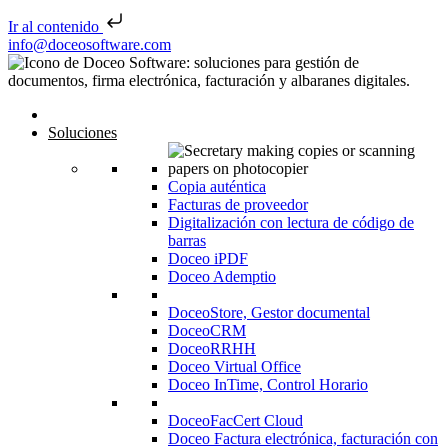
Ir al contenido
Saltar al contenido
info@doceosoftware.com
Inicio
Soluciones
Copia auténtica
Facturas de proveedor
Digitalización con lectura de código de
barras
Doceo iPDF
Doceo Ademptio
DoceoStore, Gestor documental
DoceoCRM
DoceoRRHH
Doceo Virtual Office
Doceo InTime, Control Horario
DoceoFacCert Cloud
Doceo Factura electrónica, facturación con