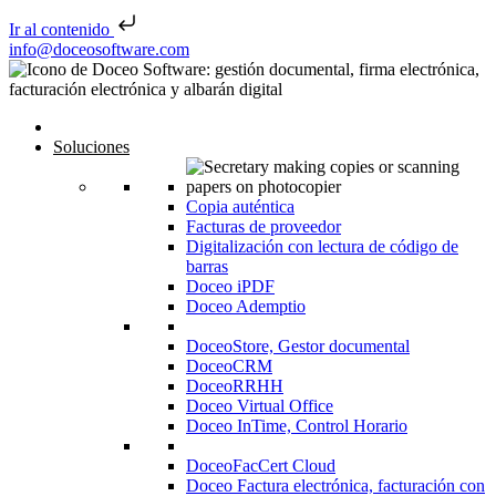
Ir al contenido
Saltar al contenido
info@doceosoftware.com
Inicio
Soluciones
Copia auténtica
Facturas de proveedor
Digitalización con lectura de código de
barras
Doceo iPDF
Doceo Ademptio
DoceoStore, Gestor documental
DoceoCRM
DoceoRRHH
Doceo Virtual Office
Doceo InTime, Control Horario
DoceoFacCert Cloud
Doceo Factura electrónica, facturación con