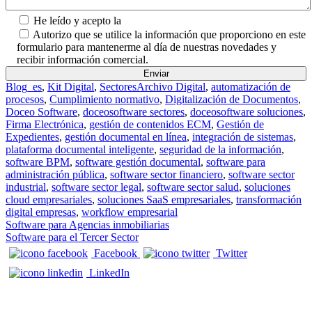
He leído y acepto la
Política de Privacidad.
Autorizo que se utilice la información que proporciono en este
formulario para mantenerme al día de nuestras novedades y
recibir información comercial.
Blog_es
,
Kit Digital
,
Sectores
Archivo Digital
,
automatización de
procesos
,
Cumplimiento normativo
,
Digitalización de Documentos
,
Doceo Software
,
doceosoftware sectores
,
doceosoftware soluciones
,
Firma Electrónica
,
gestión de contenidos ECM
,
Gestión de
Expedientes
,
gestión documental en línea
,
integración de sistemas
,
plataforma documental inteligente
,
seguridad de la información
,
software BPM
,
software gestión documental
,
software para
administración pública
,
software sector financiero
,
software sector
industrial
,
software sector legal
,
software sector salud
,
soluciones
cloud empresariales
,
soluciones SaaS empresariales
,
transformación
digital empresas
,
workflow empresarial
Navegación de entradas
Software para Agencias inmobiliarias
Software para el Tercer Sector
Facebook
Twitter
LinkedIn
CONTACTO