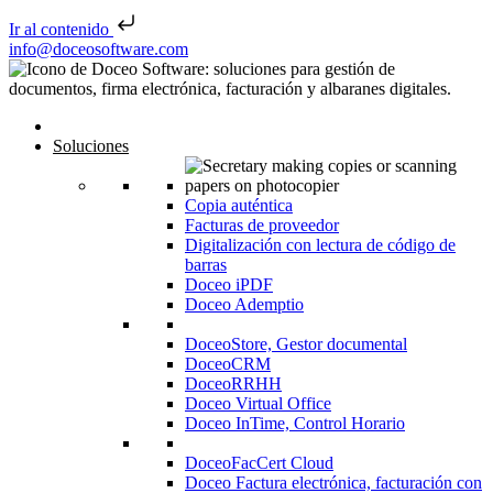
Ir al contenido
Saltar al contenido
info@doceosoftware.com
Navegación de entradas
Inicio
Soluciones
Copia auténtica
Facturas de proveedor
Digitalización con lectura de código de
barras
Doceo iPDF
Doceo Ademptio
DoceoStore, Gestor documental
DoceoCRM
DoceoRRHH
Doceo Virtual Office
Doceo InTime, Control Horario
DoceoFacCert Cloud
Doceo Factura electrónica, facturación con