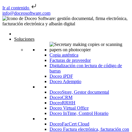
Ir al contenido
Saltar al contenido
info@doceosoftware.com
Navegación de entradas
Inicio
Soluciones
Copia auténtica
Facturas de proveedor
Digitalización con lectura de código de
barras
Doceo iPDF
Doceo Ademptio
DoceoStore, Gestor documental
DoceoCRM
DoceoRRHH
Doceo Virtual Office
Doceo InTime, Control Horario
DoceoFacCert Cloud
Doceo Factura electrónica, facturación con