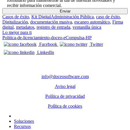
formulario para mantenerme al día de nuestras novedades y
recibir información comercial.
Casos de éxito
,
Kit Digital
Administración Pública
,
caso de éxito
,
Digitalización
,
documentación masiva
,
escaneo automático
,
Firma
digital
,
metadatos
,
registro de entrada
,
ventanilla única
Navegación de entradas
Lo mejor para ti
Politica-de-licenciamiento-doceo-eCompulsa-HP
Facebook
Twitter
LinkedIn
CONTACTO
info@doceosoftware.com
Aviso legal
Política de privacidad
Política de cookies
Inicio
Soluciones
Recursos