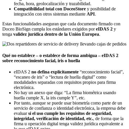
fecha, hora, geolocalización y trazabilidad.
Compatibilidad total con DoceoStore
y posibilidad de
integración con otros sistemas mediante
API
.
Estas funcionalidades aseguran que cada documento firmado con
Doceo BioSign cumpla los estándares exigidos por
eIDAS 2
y
tenga
validez jurídica dentro de la Unión Europea
.
Qué no establece – o establece de forma ambigua – eIDAS 2
sobre reconocimiento facial, iris o huella
eIDAS 2
no defina explícitamente
“reconocimiento facial”,
“escaneo de iris” o “lectura de huella digital” como
modalidades separadas con requisitos propios para firma
electrónica.
No hay un anexo que diga: “La firma biométrica usando
huella cumple X, la iris cumple Y”, etc.
Por tanto, aunque se puede usar biometría como parte de un
servicio de confianza o identidad electrónica, la empresa debe
evaluar
si el uso cumple los requisitos de seguridad,
integridad, verificación de identidad, etc.
, de forma que la
firma u operación digital tenga validez jurídica equivalente a
lo que eIDAS exige.