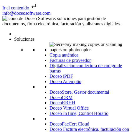
Ir al contenido
Saltar al contenido
info@doceosoftware.com
Inicio
Soluciones
Copia auténtica
Facturas de proveedor
Digitalización con lectura de código de
barras
Doceo iPDF
Doceo Ademptio
DoceoStore, Gestor documental
DoceoCRM
DoceoRRHH
Doceo Virtual Office
Doceo InTime, Control Horario
DoceoFacCert Cloud
Doceo Factura electrónica, facturación con