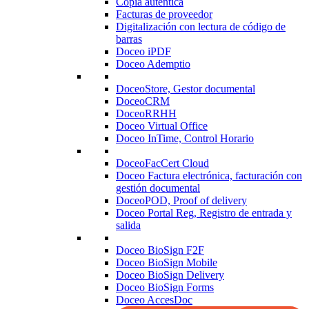
Copia auténtica
Facturas de proveedor
Digitalización con lectura de código de
barras
Doceo iPDF
Doceo Ademptio
DoceoStore, Gestor documental
DoceoCRM
DoceoRRHH
Doceo Virtual Office
Doceo InTime, Control Horario
DoceoFacCert Cloud
Doceo Factura electrónica, facturación con
gestión documental
DoceoPOD, Proof of delivery
Doceo Portal Reg, Registro de entrada y
salida
Doceo BioSign F2F
Doceo BioSign Mobile
Doceo BioSign Delivery
Doceo BioSign Forms
Doceo AccesDoc