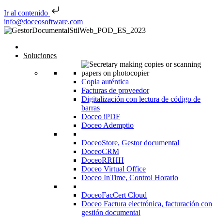
Ir al contenido
Saltar al contenido
info@doceosoftware.com
Inicio
Soluciones
Copia auténtica
Facturas de proveedor
Digitalización con lectura de código de
barras
Doceo iPDF
Doceo Ademptio
DoceoStore, Gestor documental
DoceoCRM
DoceoRRHH
Doceo Virtual Office
Doceo InTime, Control Horario
DoceoFacCert Cloud
Doceo Factura electrónica, facturación con
gestión documental