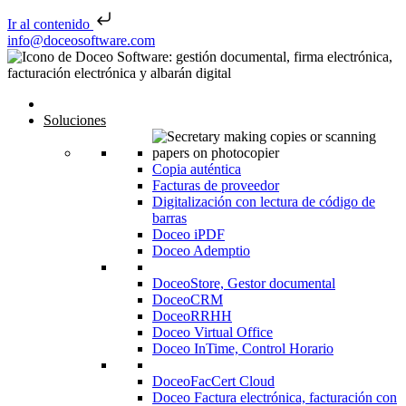
Ir al contenido
Saltar al contenido
info@doceosoftware.com
Inicio
Soluciones
Copia auténtica
Facturas de proveedor
Digitalización con lectura de código de
barras
Doceo iPDF
Doceo Ademptio
DoceoStore, Gestor documental
DoceoCRM
DoceoRRHH
Doceo Virtual Office
Doceo InTime, Control Horario
DoceoFacCert Cloud
Doceo Factura electrónica, facturación con