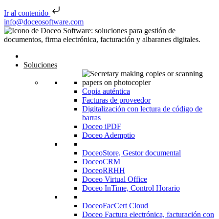
Ir al contenido
Saltar al contenido
info@doceosoftware.com
Inicio
Soluciones
Copia auténtica
Facturas de proveedor
Digitalización con lectura de código de
barras
Doceo iPDF
Doceo Ademptio
DoceoStore, Gestor documental
DoceoCRM
DoceoRRHH
Doceo Virtual Office
Doceo InTime, Control Horario
DoceoFacCert Cloud
Doceo Factura electrónica, facturación con