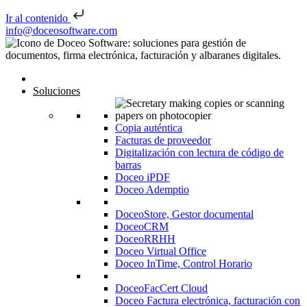
Ir al contenido
Saltar al contenido
info@doceosoftware.com
Inicio
Soluciones
Copia auténtica
Facturas de proveedor
Digitalización con lectura de código de
barras
Doceo iPDF
Doceo Ademptio
DoceoStore, Gestor documental
DoceoCRM
DoceoRRHH
Doceo Virtual Office
Doceo InTime, Control Horario
DoceoFacCert Cloud
Doceo Factura electrónica, facturación con