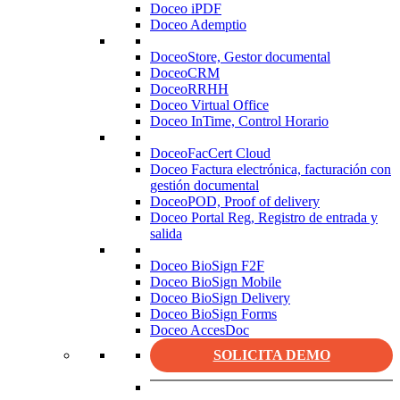
Doceo iPDF
Doceo Ademptio
DoceoStore, Gestor documental
DoceoCRM
DoceoRRHH
Doceo Virtual Office
Doceo InTime, Control Horario
DoceoFacCert Cloud
Doceo Factura electrónica, facturación con
gestión documental
DoceoPOD, Proof of delivery
Doceo Portal Reg, Registro de entrada y
salida
Doceo BioSign F2F
Doceo BioSign Mobile
Doceo BioSign Delivery
Doceo BioSign Forms
Doceo AccesDoc
SOLICITA DEMO