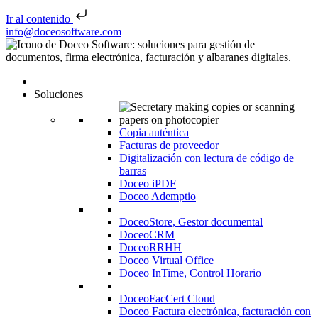
Ir al contenido
Saltar al contenido
info@doceosoftware.com
Navegación de entradas
Inicio
Soluciones
Copia auténtica
Facturas de proveedor
Digitalización con lectura de código de
barras
Doceo iPDF
Doceo Ademptio
DoceoStore, Gestor documental
DoceoCRM
DoceoRRHH
Doceo Virtual Office
Doceo InTime, Control Horario
DoceoFacCert Cloud
Doceo Factura electrónica, facturación con