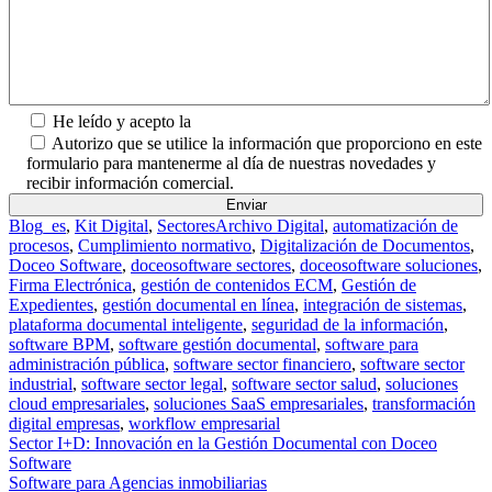
He leído y acepto la
Política de Privacidad.
Autorizo que se utilice la información que proporciono en este
formulario para mantenerme al día de nuestras novedades y
recibir información comercial.
Blog_es
,
Kit Digital
,
Sectores
Archivo Digital
,
automatización de
procesos
,
Cumplimiento normativo
,
Digitalización de Documentos
,
Doceo Software
,
doceosoftware sectores
,
doceosoftware soluciones
,
Firma Electrónica
,
gestión de contenidos ECM
,
Gestión de
Expedientes
,
gestión documental en línea
,
integración de sistemas
,
plataforma documental inteligente
,
seguridad de la información
,
software BPM
,
software gestión documental
,
software para
administración pública
,
software sector financiero
,
software sector
industrial
,
software sector legal
,
software sector salud
,
soluciones
cloud empresariales
,
soluciones SaaS empresariales
,
transformación
digital empresas
,
workflow empresarial
Navegación de entradas
Sector I+D: Innovación en la Gestión Documental con Doceo
Software
Software para Agencias inmobiliarias