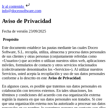
Ir al contenido
Saltar al contenido
info@doceosoftware.com
Navegación de entradas
Aviso de Privacidad
Fecha de versión 23/09/2025
Propósito
Este documento establece las pautas mediante las cuales Doceo
Software, S.L. recopila, utiliza, almacena y procesa datos personales
de sus clientes y otras personas (conjuntamente referidas como
«Usuarios») que acceden o utilizan nuestros sitios web, aplicaciones
móviles, formularios de contacto y otros servicios relacionados
(colectivamente denominados los «Servicios»). Al utilizar nuestros
Servicios, usted acepta la recopilación y uso de sus datos personales
conforme a lo descrito en este
Aviso de Privacidad
.
En algunos casos, es posible que tratemos sus datos personales en
colaboración con terceros externos. En tales situaciones, los
términos y condiciones del acuerdo con esa organización externa
regirán la manera en que sus datos personales son tratados. Si cree
que una organización externa nos ha autorizado a procesar sus datos
personales en su nombre, le sugerimos ponerse en contacto con ellos