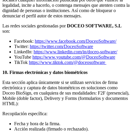
legalidad, incite a hacerlo, o contenga mensajes que atenten contra la
dignidad de personas o instituciones. Así como de bloquear o
denunciar el perfil autor de estos mensajes.
Las redes sociales gestionadas por
DOCEO SOFTWARE, S.L
son:
Facebook:
https://www.facebook.com/DoceoSoftware/
Twitter:
https://twitter.com/DoceoSoftware
LinkedIn:
https://www.linkedin.com/in/doceo-software/
YouTube
https://www.youtube.com/@DoceoSoftware
TikTok
https://www.tiktok.com/@doceosoftware
10. Firmas electrónicas y datos biométricos
Esta sección aplica únicamente si se utilizan servicios de firma
electrónica y captura de datos biométricos en soluciones como
Doceo BioSign, en cualquiera de sus modalidades: F2F (presencial),
Mobile (doble factor), Delivery y Forms (formularios y documentos
HTML):
Recopilación específica:
Fecha y hora de la firma.
Acción realizada (firmado o rechazado).