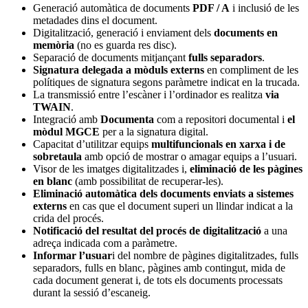
Generació automàtica de documents
PDF / A
i inclusió de les
metadades dins el document.
Digitalització, generació i enviament dels
documents en
memòria
(no es guarda res disc).
Separació de documents mitjançant
fulls separadors
.
Signatura delegada a mòduls externs
en compliment de les
polítiques de signatura segons paràmetre indicat en la trucada.
La transmissió entre l’escàner i l’ordinador es realitza
via
TWAIN
.
Integració amb
Documenta
com a repositori documental i
el
mòdul
MGCE
per a la signatura digital.
Capacitat d’utilitzar equips
multifuncionals
en xarxa i de
sobretaula
amb opció de mostrar o amagar equips a l’usuari.
Visor de les imatges digitalitzades i,
eliminació de les pàgines
en blanc
(amb possibilitat de recuperar-les).
Eliminació automàtica dels documents enviats a sistemes
externs
en cas que el document superi un llindar indicat a la
crida del procés.
Notificació del resultat del procés de digitalització
a una
adreça indicada com a paràmetre.
Informar l’usuar
i del nombre de pàgines digitalitzades, fulls
separadors, fulls en blanc, pàgines amb contingut, mida de
cada document generat i, de tots els documents processats
durant la sessió d’escaneig.