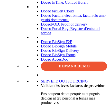
Doceo InTime, Control Horari
Doceo facCert Cloud
Doceo Factura electrònica, facturació amb
gestió documental
DoceoPOD, Proof of delivery
Doceo Portal Reg, Registre d´entrada i
sortida
Doceo BioSign F2F
Doceo BioSign Mobile
Doceo BioSign Delivery
Doceo BioSign Forms
Doceo AccesDoc
DEMANA DEMO
SERVEI D'OUTSOURCING
Validem les teves factures de proveïdor
Ens ocupem de tot perquè tu et puguis
dedicar al teu personal a feines més
productives.