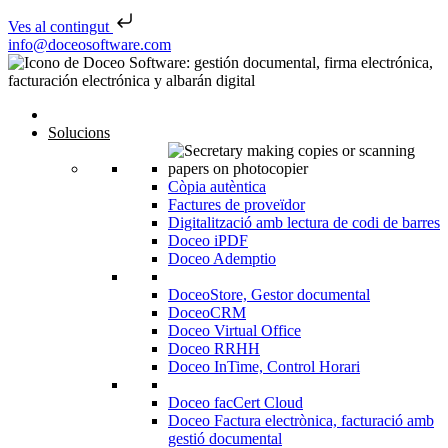
Ves al contingut
Skip to content
info@doceosoftware.com
Solucions
Còpia autèntica
Factures de proveïdor
Digitalització amb lectura de codi de barres
Doceo iPDF
Doceo Ademptio
DoceoStore, Gestor documental
DoceoCRM
Doceo Virtual Office
Doceo RRHH
Doceo InTime, Control Horari
Doceo facCert Cloud
Doceo Factura electrònica, facturació amb
gestió documental