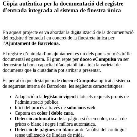
Còpia autèntica per la documentació del registre
d'entrada integrada al sistema de finestra única
En aquest projecte es va abordar la digitalització de la documentació
del registre d’entrada i en concret de la finestreta única per
l’
Ajuntament de Barcelona
.
El registre d’entrada d’un ajuntament és un dels punts on més tràfic
documental es genera. El gran repte per
d
oceo
eCompulsa
va ser
demostrar la bona capacitat d’adaptabilitat a tota la varietat de
documents que la ciutadania pot arribar a presentar.
És per això que destaquem de
doceo eCompulsa
aplicat a sistema
de seguretat interna de Barcelona, les següents característiques:
Adaptació a la
legislació vigent
i tots els requisits propis de
l’administració pública.
Inici del procés a través de
solucions web
.
Captura en
color i doble cara
.
Detecció automàtica
de la pàgina si és en color, escala de
grisos o blanc i negre i millora automàtica.
Detecció de pàgines en blanc
amb l’anàlisi del contingut
sense utilització de llindars de mida.