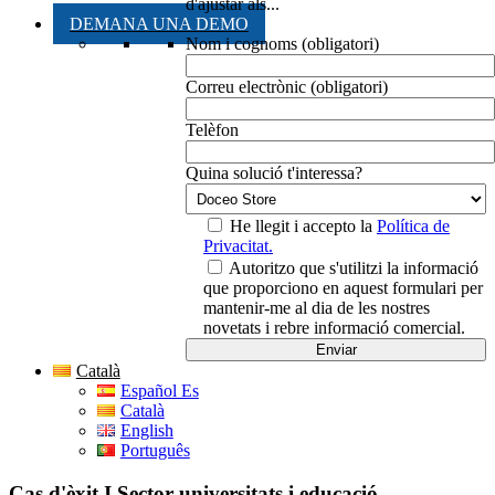
d'ajustar als...
DEMANA UNA DEMO
Nom i cognoms (obligatori)
Correu electrònic (obligatori)
Telèfon
Quina solució t'interessa?
He llegit i accepto la
Política de
Privacitat.
Autoritzo que s'utilitzi la informació
que proporciono en aquest formulari per
mantenir-me al dia de les nostres
novetats i rebre informació comercial.
Català
Español Es
Català
English
Português
Cas d'èxit I Sector universitats i educació