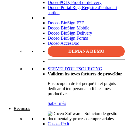
DoceoPOD, Proof of delivery
Doceo Portal Reg, Registre d´entrada i
sortida
Doceo BioSign F2F
Doceo BioSign Mobile
Doceo BioSign Delivery
Doceo BioSign Forms
Doceo AccesDoc
DEMANA DEMO
SERVEI D'OUTSOURCING
Validem les teves factures de proveïdor
Ens ocupem de tot perquè tu et puguis
dedicar al teu personal a feines més
productives.
Saber més
Recursos
Casos d'èxit