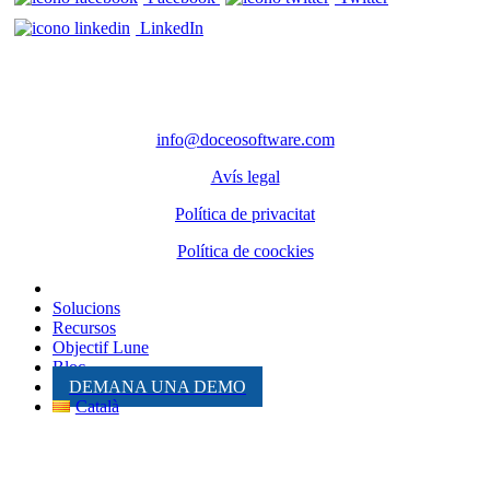
LinkedIn
CONTACTE
Telèfon: 972 98 22 87
info@doceosoftware.com
Avís legal
Política de privacitat
Política de coockies
Solucions
Recursos
Objectif Lune
Bloc
DEMANA UNA DEMO
Català