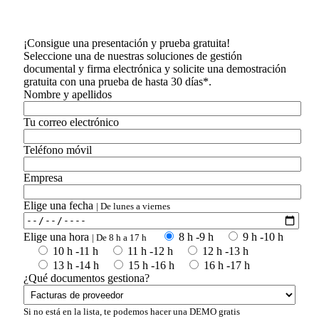
¡Consigue una presentación y prueba gratuita!
Seleccione una de nuestras soluciones de gestión
documental y firma electrónica y solicite una demostración
gratuita con una prueba de hasta 30 días*.
Nombre y apellidos
Tu correo electrónico
Teléfono móvil
Empresa
Elige una fecha
| De lunes a viernes
Elige una hora
8 h -9 h
9 h -10 h
| De 8 h a 17 h
10 h -11 h
11 h -12 h
12 h -13 h
13 h -14 h
15 h -16 h
16 h -17 h
¿Qué documentos gestiona?
Si no está en la lista, te podemos hacer una DEMO gratis