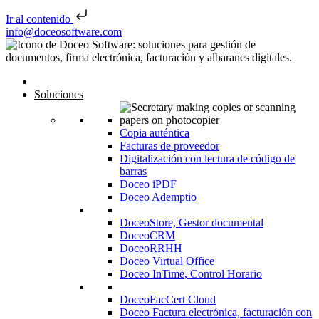
Ir al contenido
Saltar al contenido
info@doceosoftware.com
Inicio
Soluciones
Copia auténtica
Facturas de proveedor
Digitalización con lectura de código de
barras
Doceo iPDF
Doceo Ademptio
DoceoStore, Gestor documental
DoceoCRM
DoceoRRHH
Doceo Virtual Office
Doceo InTime, Control Horario
DoceoFacCert Cloud
Doceo Factura electrónica, facturación con