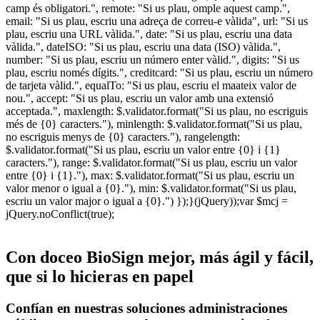
camp és obligatori.", remote: "Si us plau, omple aquest camp.",
email: "Si us plau, escriu una adreça de correu-e vàlida", url: "Si us
plau, escriu una URL vàlida.", date: "Si us plau, escriu una data
vàlida.", dateISO: "Si us plau, escriu una data (ISO) vàlida.",
number: "Si us plau, escriu un número enter vàlid.", digits: "Si us
plau, escriu només dígits.", creditcard: "Si us plau, escriu un número
de tarjeta vàlid.", equalTo: "Si us plau, escriu el maateix valor de
nou.", accept: "Si us plau, escriu un valor amb una extensió
acceptada.", maxlength: $.validator.format("Si us plau, no escriguis
més de {0} caracters."), minlength: $.validator.format("Si us plau,
no escriguis menys de {0} caracters."), rangelength:
$.validator.format("Si us plau, escriu un valor entre {0} i {1}
caracters."), range: $.validator.format("Si us plau, escriu un valor
entre {0} i {1}."), max: $.validator.format("Si us plau, escriu un
valor menor o igual a {0}."), min: $.validator.format("Si us plau,
escriu un valor major o igual a {0}.") });}(jQuery));var $mcj =
jQuery.noConflict(true);
Con doceo BioSign mejor, más ágil y fácil,
que si lo hicieras en papel
Confían en nuestras soluciones administraciones