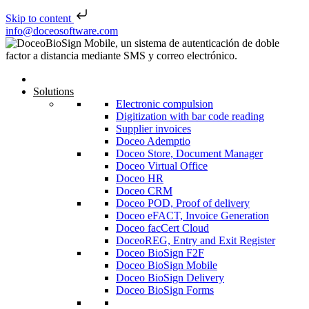
Skip to content
Skip to content
info@doceosoftware.com
Solutions
Electronic compulsion
Digitization with bar code reading
Supplier invoices
Doceo Ademptio
Doceo Store, Document Manager
Doceo Virtual Office
Doceo HR
Doceo CRM
Doceo POD, Proof of delivery
Doceo eFACT, Invoice Generation
Doceo facCert Cloud
DoceoREG, Entry and Exit Register
Doceo BioSign F2F
Doceo BioSign Mobile
Doceo BioSign Delivery
Doceo BioSign Forms