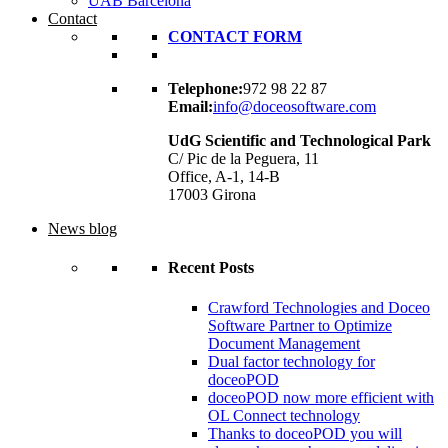
UAB Barcelona
Contact
CONTACT FORM
Telephone:
972 98 22 87
Email:
info@doceosoftware.com
UdG Scientific and Technological Park
C/ Pic de la Peguera, 11
Office, A-1, 14-B
17003 Girona
News blog
Recent Posts
Crawford Technologies and Doceo
Software Partner to Optimize
Document Management
Dual factor technology for
doceoPOD
doceoPOD now more efficient with
OL Connect technology
Thanks to doceoPOD you will