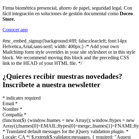
Firma biométrica presencial, ahorro de papel, seguridad legal. Con
fácil integración en soluciones de gestión documental como
Doceo
Store.
Conocer app
#mc_embed_signup{background:#fff; false;clear:left; font:14px
Helvetica,Arial,sans-serif; width: 400px;} /* Add your own
Mailchimp form style overrides in your site stylesheet or in this style
block. We recommend moving this block and the preceding CSS
link to the HEAD of your HTML file. */
¿Quieres recibir nuestras novedades?
Inscríbete a nuestra newsletter
*
indicates required
Email
*
Nombre
*
Compañía
*
(function($) {window.fnames = new Array(); window.ftypes = new
Array();fnames[0]=EMAIL;ftypes[0]=merge;,fnames[1]=FNAME;ftype
* Translated default messages for the jQuery validation plugin. *
Locale: CA */ $.extend($.validator.messages, { required: "Aquest