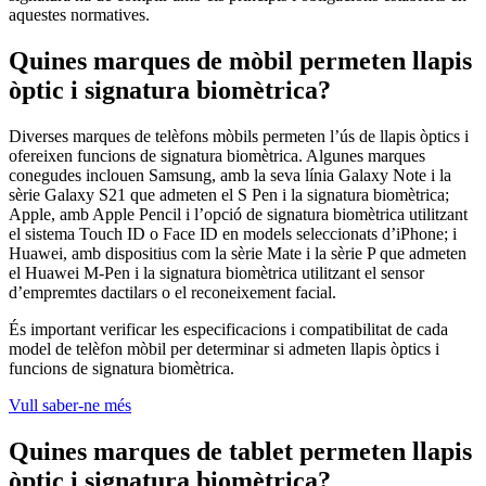
aquestes normatives.
Quines marques de mòbil permeten llapis
òptic i signatura biomètrica?
Diverses marques de telèfons mòbils permeten l’ús de llapis òptics i
ofereixen funcions de signatura biomètrica. Algunes marques
conegudes inclouen Samsung, amb la seva línia Galaxy Note i la
sèrie Galaxy S21 que admeten el S Pen i la signatura biomètrica;
Apple, amb Apple Pencil i l’opció de signatura biomètrica utilitzant
el sistema Touch ID o Face ID en models seleccionats d’iPhone; i
Huawei, amb dispositius com la sèrie Mate i la sèrie P que admeten
el Huawei M-Pen i la signatura biomètrica utilitzant el sensor
d’empremtes dactilars o el reconeixement facial.
És important verificar les especificacions i compatibilitat de cada
model de telèfon mòbil per determinar si admeten llapis òptics i
funcions de signatura biomètrica.
Vull saber-ne més
Quines marques de tablet permeten llapis
òptic i signatura biomètrica?