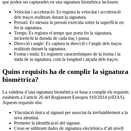
que poden ser capturades en una signatura biomètrica inclouen:
Velocitat i acceleració: Es registra la velocitat i acceleració
dels traços realitzats durant la signatura.
Pressió: Es mesura la pressió exercida sobre la superfície en
fer la signatura.
Temps: Es registra el temps que porta fer la signatura,
incloent-hi la durada de cada traç i pausa.
Direcció i angle: Es captura la direcció i l’angle dels traços
realitzats durant la signatura.
Forma i mida: Es registren característiques de la forma i la
mida de la signatura, com la longitud i alçada dels traços.
Quins requisits ha de complir la signatura
biomètrica?
La validesa d’una signatura biomètrica es basa a complir els requisits
establerts a l’article 26 del Reglament Europeu 910/2014 (eIDAS).
Aquests requisits són:
Vinculació única al signant per associar-la irrefutablement a la
seva identitat.
Permetre la identificació del signant.
Crear-se utilitzant dades de signatura electrònica d’alt nivell