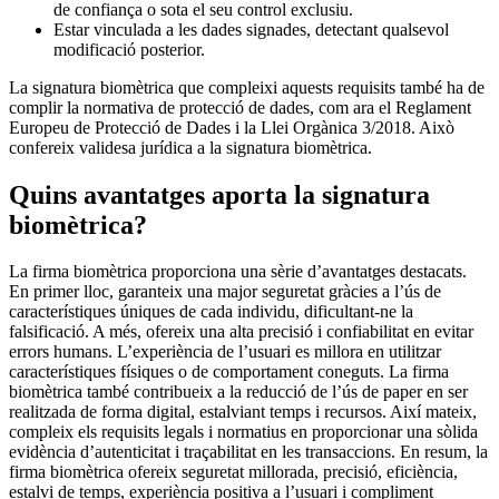
de confiança o sota el seu control exclusiu.
Estar vinculada a les dades signades, detectant qualsevol
modificació posterior.
La signatura biomètrica que compleixi aquests requisits també ha de
complir la normativa de protecció de dades, com ara el Reglament
Europeu de Protecció de Dades i la Llei Orgànica 3/2018. Això
confereix validesa jurídica a la signatura biomètrica.
Quins avantatges aporta la signatura
biomètrica?
La firma biomètrica proporciona una sèrie d’avantatges destacats.
En primer lloc, garanteix una major seguretat gràcies a l’ús de
característiques úniques de cada individu, dificultant-ne la
falsificació. A més, ofereix una alta precisió i confiabilitat en evitar
errors humans. L’experiència de l’usuari es millora en utilitzar
característiques físiques o de comportament coneguts. La firma
biomètrica també contribueix a la reducció de l’ús de paper en ser
realitzada de forma digital, estalviant temps i recursos. Així mateix,
compleix els requisits legals i normatius en proporcionar una sòlida
evidència d’autenticitat i traçabilitat en les transaccions. En resum, la
firma biomètrica ofereix seguretat millorada, precisió, eficiència,
estalvi de temps, experiència positiva a l’usuari i compliment