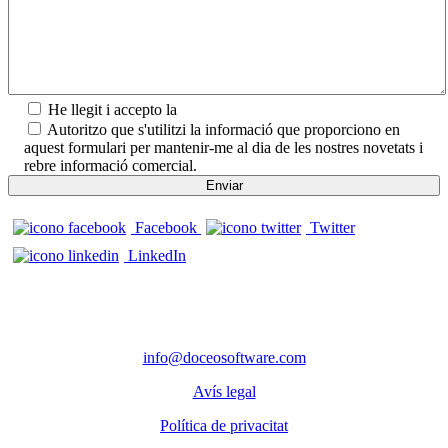
He llegit i accepto la
Política de privadesa.
Autoritzo que s'utilitzi la informació que proporciono en
aquest formulari per mantenir-me al dia de les nostres novetats i
rebre informació comercial.
Facebook
Twitter
LinkedIn
CONTACTE
Telèfon: 972 98 22 87
info@doceosoftware.com
Avís legal
Política de privacitat