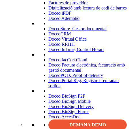
Factures de proveïdor
Digitalització amb lectura de codi de barres
Doceo iPDF
Doceo Ademptio
DoceoStore, Gestor documental
DoceoCRM
Doceo Virtual Office
Doceo RRHH
Doceo InTime, Control Horari
Doceo facCert Cloud
Doceo Factura electrònica, facturació amb
gestió documental
DoceoPOD, Proof of delivery
Doceo Portal Reg, Registre d´entrada i
sortida
Doceo BioSign F2F
Doceo BioSign Mobile
Doceo BioSign Delivery
Doceo BioSign Forms
Doceo AccesDoc
DEMANA DEMO