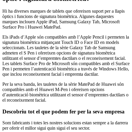
Hi ha diverses marques de tablets que ofereixen suport per a llapis
òptics i funcions de signatura biomètrica. Algunes daquestes
marques inclouen Apple iPad, Samsung Galaxy Tab, Microsoft
Surface Pro i Huawei MatePad.
Els iPads d’Apple són compatibles amb l’Apple Pencil i permeten la
signatura biomètrica mitjançant Touch ID o Face ID en models
seleccionats. Les tauletes de la sèrie Galaxy Tab de Samsung
admeten el S Pen i ofereixen opcions de signatura biomètrica
utilitzant el sensor d’empremtes dactilars o el reconeixement facial.
Les tablets Surface Pro de Microsoft són compatibles amb el Surface
Pen i permeten l’autenticació biomètrica a través de Windows Hello,
que inclou reconeixement facial i empremta dactilar.
Per la seva banda, les tauletes de la sèrie MatePad de Huawei són
compatibles amb el Huawei M-Pen i ofereixen opcions
d’autenticació biomètrica utilitzant el sensor d’empremtes dactilars o
el reconeixement facial.
Descobriu tot el que podem fer per la seva empresa
Som fabricants i totes les nostres solucions estan sempre a la darrera
per oferir el millor sigui quin sigui el seu sector.