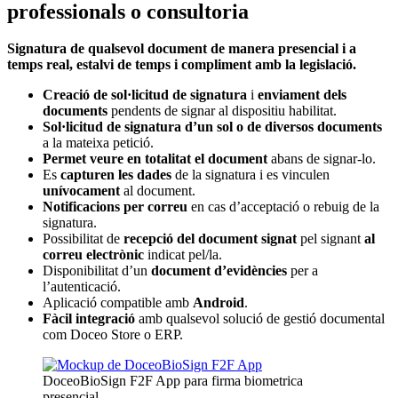
professionals o consultoria
Signatura de qualsevol document de manera presencial i a
temps real, estalvi de temps i compliment amb la legislació.
Creació de sol·licitud de signatura
i
enviament dels
documents
pendents de signar al dispositiu habilitat.
Sol·licitud de signatura d’un sol o de diversos documents
a la mateixa petició.
Permet veure en totalitat el document
abans de signar-lo.
Es
capturen les dades
de la signatura i es vinculen
unívocament
al document.
Notificacions per correu
en cas d’acceptació o rebuig de la
signatura.
Possibilitat de
recepció del document signat
pel signant
al
correu electrònic
indicat pel/la.
Disponibilitat d’un
document d’evidències
per a
l’autenticació.
Aplicació compatible amb
Android
.
Fàcil integració
amb qualsevol solució de gestió documental
com Doceo Store o ERP.
DoceoBioSign F2F App para firma biometrica
presencial