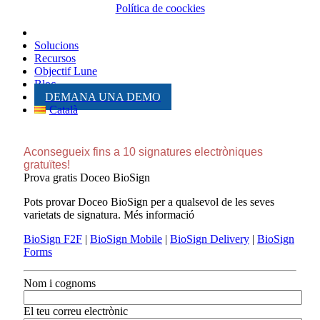
Política de coockies
Solucions
Recursos
Objectif Lune
Bloc
DEMANA UNA DEMO
Català
Aconsegueix fins a 10 signatures electròniques
gratuïtes!
Prova gratis Doceo BioSign
Pots provar Doceo BioSign per a qualsevol de les seves
varietats de signatura. Més informació
BioSign F2F
|
BioSign Mobile
|
BioSign Delivery
|
BioSign
Forms
Nom i cognoms
El teu correu electrònic