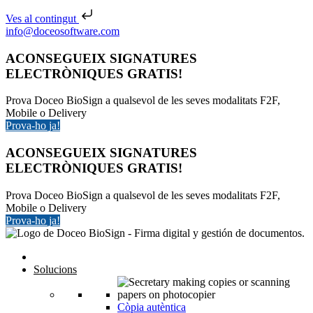
Ves al contingut
Skip to content
info@doceosoftware.com
ACONSEGUEIX SIGNATURES
ELECTRÒNIQUES GRATIS!
Prova Doceo BioSign a qualsevol de les seves modalitats F2F,
Mobile o Delivery
Prova-ho ja!
ACONSEGUEIX SIGNATURES
ELECTRÒNIQUES GRATIS!
Prova Doceo BioSign a qualsevol de les seves modalitats F2F,
Mobile o Delivery
Prova-ho ja!
Solucions
Còpia autèntica