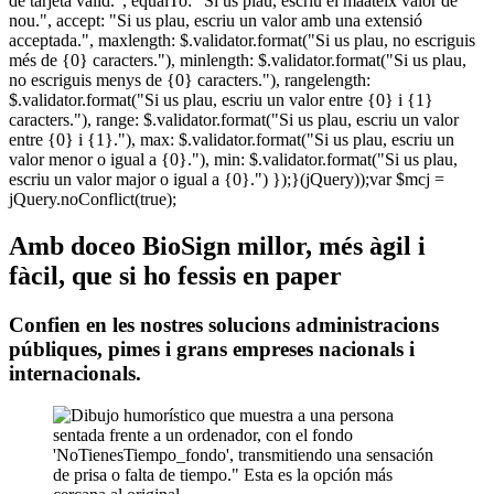
de tarjeta vàlid.", equalTo: "Si us plau, escriu el maateix valor de
nou.", accept: "Si us plau, escriu un valor amb una extensió
acceptada.", maxlength: $.validator.format("Si us plau, no escriguis
més de {0} caracters."), minlength: $.validator.format("Si us plau,
no escriguis menys de {0} caracters."), rangelength:
$.validator.format("Si us plau, escriu un valor entre {0} i {1}
caracters."), range: $.validator.format("Si us plau, escriu un valor
entre {0} i {1}."), max: $.validator.format("Si us plau, escriu un
valor menor o igual a {0}."), min: $.validator.format("Si us plau,
escriu un valor major o igual a {0}.") });}(jQuery));var $mcj =
jQuery.noConflict(true);
Amb doceo BioSign millor, més àgil i
fàcil, que si ho fessis en paper
Confien en les nostres solucions administracions
públiques, pimes i grans empreses nacionals i
internacionals.