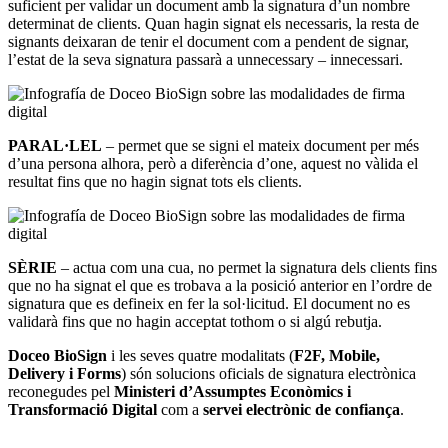
suficient per validar un document amb la signatura d’un nombre
determinat de clients. Quan hagin signat els necessaris, la resta de
signants deixaran de tenir el document com a pendent de signar,
l’estat de la seva signatura passarà a unnecessary – innecessari.
PARAL·LEL
– permet que se signi el mateix document per més
d’una persona alhora, però a diferència d’one, aquest no vàlida el
resultat fins que no hagin signat tots els clients.
SÈRIE
– actua com una cua, no permet la signatura dels clients fins
que no ha signat el que es trobava a la posició anterior en l’ordre de
signatura que es defineix en fer la sol·licitud. El document no es
validarà fins que no hagin acceptat tothom o si algú rebutja.
Doceo BioSign
i les seves quatre modalitats (
F2F, Mobile,
Delivery i Forms
) són solucions oficials de signatura electrònica
reconegudes pel
Ministeri d’Assumptes Econòmics i
Transformació Digital
com a
servei electrònic de confiança
.