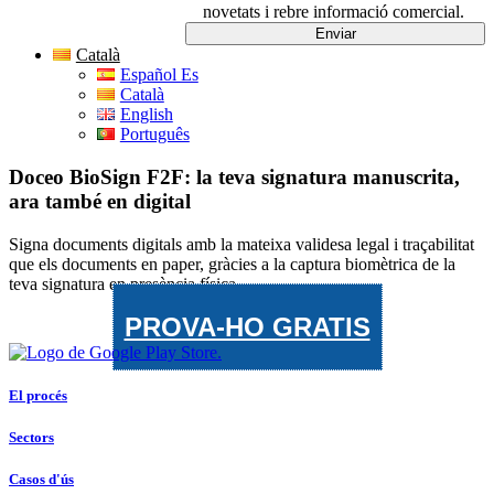
novetats i rebre informació comercial.
Català
Español Es
Català
English
Português
Doceo BioSign F2F: la teva signatura manuscrita,
ara també en digital
Signa documents digitals amb la mateixa validesa legal i traçabilitat
que els documents en paper, gràcies a la captura biomètrica de la
teva signatura en presència física
PROVA-HO GRATIS
El procés
Sectors
Casos d'ús