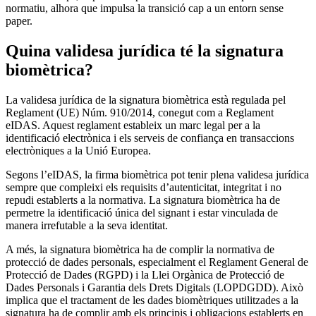
normatiu, alhora que impulsa la transició cap a un entorn sense
paper.
Quina validesa jurídica té la signatura
biomètrica?
La validesa jurídica de la signatura biomètrica està regulada pel
Reglament (UE) Núm. 910/2014, conegut com a Reglament
eIDAS. Aquest reglament estableix un marc legal per a la
identificació electrònica i els serveis de confiança en transaccions
electròniques a la Unió Europea.
Segons l’eIDAS, la firma biomètrica pot tenir plena validesa jurídica
sempre que compleixi els requisits d’autenticitat, integritat i no
repudi establerts a la normativa. La signatura biomètrica ha de
permetre la identificació única del signant i estar vinculada de
manera irrefutable a la seva identitat.
A més, la signatura biomètrica ha de complir la normativa de
protecció de dades personals, especialment el Reglament General de
Protecció de Dades (RGPD) i la Llei Orgànica de Protecció de
Dades Personals i Garantia dels Drets Digitals (LOPDGDD). Això
implica que el tractament de les dades biomètriques utilitzades a la
signatura ha de complir amb els principis i obligacions establerts en