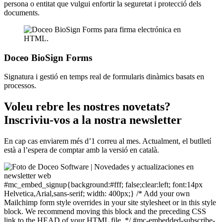
persona o entitat que vulgui enfortir la seguretat i protecció dels
documents.
Doceo BioSign Forms
Signatura i gestió en temps real de formularis dinàmics basats en
processos.
Voleu rebre les nostres novetats?
Inscriviu-vos a la nostra newsletter
En cap cas enviarem més d’1 correu al mes. Actualment, el butlletí
està a l’espera de comptar amb la versió en català.
#mc_embed_signup{background:#fff; false;clear:left; font:14px
Helvetica,Arial,sans-serif; width: 400px;} /* Add your own
Mailchimp form style overrides in your site stylesheet or in this style
block. We recommend moving this block and the preceding CSS
link to the HEAD of your HTML file. */ #mc-embedded-subscribe-