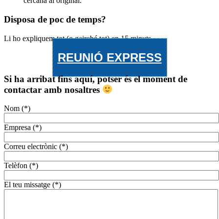
Disposa de poc de temps?
Li ho expliquem tot (o gairebé tot) en 15 minuts.
REUNIÓ EXPRESS
Si ha arribat fins aquí, potser és el moment de
contactar amb nosaltres
Nom (*)
Empresa (*)
Correu electrònic (*)
Telèfon (*)
El teu missatge (*)