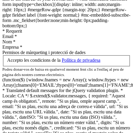
form input[type=checkbox]{display: inline; width: auto;margin-
right: 10px;} #mergeRow-gdpr {margin-top: 20px;} #mergeRow-
gdpr fieldset label {font-weight: normal;} #mc-embedded-subscribe-
form .mc_fieldset{border:none;min-height: 0px;padding-
bottom:0px;}
*
Requerit
Email
*
Nom
*
Empresa
*
Permisos de màrqueting i protecció de dades
Accepto les condicions de la
Política de privadesa
Podeu donar-vos de baixa en qualsevol moment fent clic a l'enllaç al peu de
pàgina dels nostres correus electrònics.
(function($) {window.fnames = new Array(); window.ftypes = new
Array();fnames[0]='EMAIL';ftypes[0]='email';fnames[1]='FNAME';f
* Translated default messages for the jQuery validation plugin. *
Locale: CA */ $.extend($.validator.messages, { required: "Aquest
camp és obligatori.", remote: "Si us plau, omple aquest camp.",
email: "Si us plau, escriu una adreça de correu-e vàlida", url: "Si us
plau, escriu una URL vàlida.", date: "Si us plau, escriu una data
vàlida.", dateISO: "Si us plau, escriu una data (ISO) vàlida.",
number: "Si us plau, escriu un número enter vàlid.", digits: "Si us
plau, escriu només dígits.", creditcard: "Si us plau, escriu un número