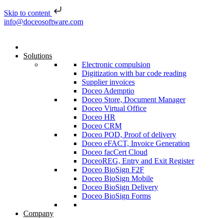
Skip to content
Skip to content
info@doceosoftware.com
Solutions
Electronic compulsion
Digitization with bar code reading
Supplier invoices
Doceo Ademptio
Doceo Store, Document Manager
Doceo Virtual Office
Doceo HR
Doceo CRM
Doceo POD, Proof of delivery
Doceo eFACT, Invoice Generation
Doceo facCert Cloud
DoceoREG, Entry and Exit Register
Doceo BioSign F2F
Doceo BioSign Mobile
Doceo BioSign Delivery
Doceo BioSign Forms
Company