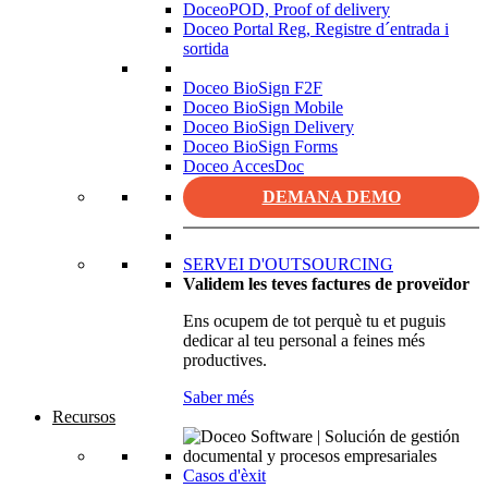
DoceoPOD, Proof of delivery
Doceo Portal Reg, Registre d´entrada i
sortida
Doceo BioSign F2F
Doceo BioSign Mobile
Doceo BioSign Delivery
Doceo BioSign Forms
Doceo AccesDoc
DEMANA DEMO
SERVEI D'OUTSOURCING
Validem les teves factures de proveïdor
Ens ocupem de tot perquè tu et puguis
dedicar al teu personal a feines més
productives.
Saber més
Recursos
Casos d'èxit