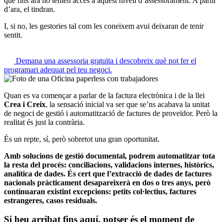
que fins ara no tenien accés a aquest nivell d’assessorament. A partir
d’ara, el tindran.
I, si no, les gestories tal com les coneixem avui deixaran de tenir
sentit.
Demana una assessoria gratuïta i descobreix què pot fer el
programari adequat pel teu negoci.
Quan es va començar a parlar de la factura electrònica i de la llei
Crea i Creix
, la sensació inicial va ser que se’ns acabava la unitat
de negoci de gestió i automatització de factures de proveïdor. Però la
realitat és just la contrària.
És un repte, sí, però sobretot una gran oportunitat.
Amb solucions de gestió documental, podrem automatitzar tota
la resta del procés: conciliacions, validacions internes, històrics,
analítica de dades. És cert que l’extracció de dades de factures
nacionals pràcticament desapareixerà en dos o tres anys, però
continuaran existint excepcions: petits col·lectius, factures
estrangeres, casos residuals.
Si heu arribat fins aquí, potser és el moment de