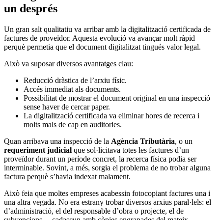
un després
Un gran salt qualitatiu va arribar amb la digitalització certificada de
factures de proveïdor. Aquesta evolució va avançar molt ràpid
perquè permetia que el document digitalitzat tingués valor legal.
Això va suposar diversos avantatges clau:
Reducció dràstica de l’arxiu físic.
Accés immediat als documents.
Possibilitat de mostrar el document original en una inspecció
sense haver de cercar paper.
La digitalització certificada va eliminar hores de recerca i
molts mals de cap en auditories.
Quan arribava una inspecció de la
Agència Tributària
, o un
requeriment judicial
que sol·licitava totes les factures d’un
proveïdor durant un període concret, la recerca física podia ser
interminable. Sovint, a més, sorgia el problema de no trobar alguna
factura perquè s’havia indexat malament.
Això feia que moltes empreses acabessin fotocopiant factures una i
una altra vegada. No era estrany trobar diversos arxius paral·lels: el
d’administració, el del responsable d’obra o projecte, el de
subvencions… cadascun amb còpies engrapades del mateix