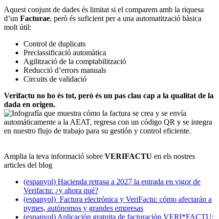
Aquest conjunt de dades és limitat si el comparem amb la riquesa
d’un
Facturae
, però és suficient per a una automatització bàsica
molt útil:
Control de duplicats
Preclassificació automàtica
Agilització de la comptabilització
Reducció d’errors manuals
Circuits de validació
Verifactu no ho és tot, però és un pas clau cap a la qualitat de la
dada en origen.
Amplia la teva informació sobre
VERIFACTU
en els nostres
articles del blog
(espanyol) Hacienda retrasa a 2027 la entrada en vigor de
Verifactu: ¿y ahora qué?
(espanyol)
Factura electrónica y VeriFactu: cómo afectarán a
pymes, autónomos y grandes empresas
(espanyol)
Aplicación gratuita de facturación VERI*FACTU: