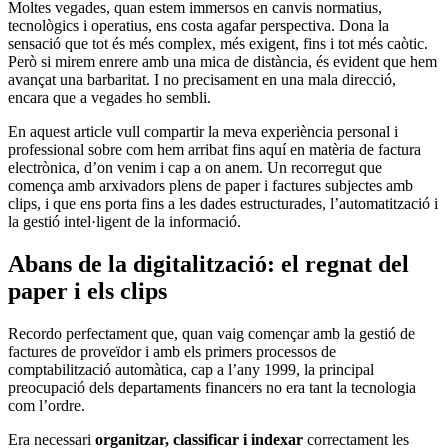
Moltes vegades, quan estem immersos en canvis normatius,
tecnològics i operatius, ens costa agafar perspectiva. Dona la
sensació que tot és més complex, més exigent, fins i tot més caòtic.
Però si mirem enrere amb una mica de distància, és evident que hem
avançat una barbaritat. I no precisament en una mala direcció,
encara que a vegades ho sembli.
En aquest article vull compartir la meva experiència personal i
professional sobre com hem arribat fins aquí en matèria de factura
electrònica, d’on venim i cap a on anem. Un recorregut que
comença amb arxivadors plens de paper i factures subjectes amb
clips, i que ens porta fins a les dades estructurades, l’automatització i
la gestió intel·ligent de la informació.
Abans de la digitalització: el regnat del
paper i els clips
Recordo perfectament que, quan vaig començar amb la gestió de
factures de proveïdor i amb els primers processos de
comptabilització automàtica, cap a l’any 1999, la principal
preocupació dels departaments financers no era tant la tecnologia
com l’ordre.
Era necessari
organitzar, classificar i indexar
correctament les