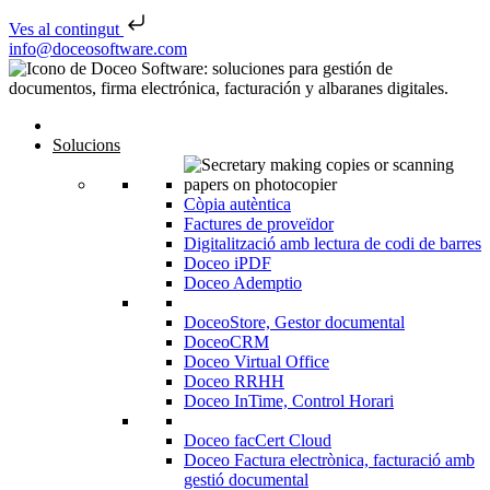
Ves al contingut
Skip to content
info@doceosoftware.com
Solucions
Còpia autèntica
Factures de proveïdor
Digitalització amb lectura de codi de barres
Doceo iPDF
Doceo Ademptio
DoceoStore, Gestor documental
DoceoCRM
Doceo Virtual Office
Doceo RRHH
Doceo InTime, Control Horari
Doceo facCert Cloud
Doceo Factura electrònica, facturació amb
gestió documental