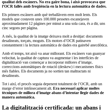
qualitat dels escàners. No era gaire bona, i això provocava que
l’OCR fallés amb freqüència en la lectura automàtica de dades.
Els primers escàners amb què treballàvem eren molt lents. Els
models que costaven unes 100.000 pessetes escanejaven
aproximadament 12 pàgines per minut a una sola cara, és a dir, uns
cinc segons per pàgina.
A més, la qualitat de la imatge deixava molt a desitjar: documents
desalineats, torçats, moguts. Els motors d’OCR patinaven
constantment i la lectura automàtica de dades era gairebé anecdòtica.
Amb el temps, tot això va anar millorant. Els escàners van guanyar
velocitat, la qualitat de captura va augmentar i les interfícies de
digitalització van començar a incorporar millores d’imatge,
correccions automàtiques de rotació (deskew) i mecanismes físics
més fiables. Els documents ja no sortien tan maltractats ni
desalineats.
Tot i així, el procés seguia depenent totalment de l’OCR, amb un
marge d’error intrínsecament alt.
Era necessari aplicar moltes
tècniques de millora d’imatge abans d’intentar llegir dades de
manera automàtica.
La digitalització certificada: un abans i