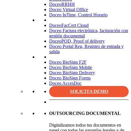
DoceoRRHH
Doceo Virtual Office
Doceo InTime, Control Horario
DoceoFacCert Cloud
Doceo Factura electrónica, facturación con
gestión documental
DoceoPOD, Proof of delivery
Doceo Portal Reg, Registro de entrada y
salida
Doceo BioSign F2F
Doceo BioSign Mobile
Doceo BioSign Delivery
Doceo BioSign Forms
Doceo AccesDoc
SOLICITA DEMO
OUTSOURCING DOCUMENTAL
Digitalizamos todos tus documentos en
papel con todas las garantías legales y de