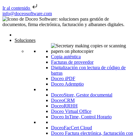
Ir al contenido
Saltar al contenido
info@doceosoftware.com
Inicio
Soluciones
Copia auténtica
Facturas de proveedor
Digitalización con lectura de código de
barras
Doceo iPDF
Doceo Ademptio
DoceoStore, Gestor documental
DoceoCRM
DoceoRRHH
Doceo Virtual Office
Doceo InTime, Control Horario
DoceoFacCert Cloud
Doceo Factura electrónica, facturación con