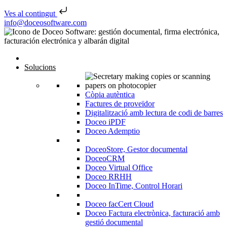
Ves al contingut
Skip to content
info@doceosoftware.com
Solucions
Còpia autèntica
Factures de proveïdor
Digitalització amb lectura de codi de barres
Doceo iPDF
Doceo Ademptio
DoceoStore, Gestor documental
DoceoCRM
Doceo Virtual Office
Doceo RRHH
Doceo InTime, Control Horari
Doceo facCert Cloud
Doceo Factura electrònica, facturació amb
gestió documental