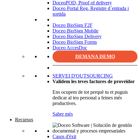
DoceoPOD, Proof of delivery
Doceo Portal Reg, Registre d´entrada i
sortida
Doceo BioSign F2F
Doceo BioSign Mobile
Doceo BioSign Delivery
Doceo BioSign Forms
Doceo AccesDoc
DEMANA DEMO
SERVEI D'OUTSOURCING
Validem les teves factures de proveïdor
Ens ocupem de tot perquè tu et puguis
dedicar al teu personal a feines més
productives.
Saber més
Recursos
Casos d'èxit