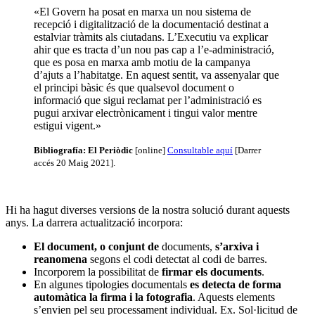
«El Govern ha posat en marxa un nou sistema de
recepció i digitalització de la documentació destinat a
estalviar tràmits als ciutadans. L’Executiu va explicar
ahir que es tracta d’un nou pas cap a l’e-administració,
que es posa en marxa amb motiu de la campanya
d’ajuts a l’habitatge. En aquest sentit, va assenyalar que
el principi bàsic és que qualsevol document o
informació que sigui reclamat per l’administració es
pugui arxivar electrònicament i tingui valor mentre
estigui vigent.»
Bibliografía: El Periòdic
[online]
Consultable aquí
[Darrer
accés 20 Maig 2021].
Hi ha hagut diverses versions de la nostra solució durant aquests
anys. La darrera actualització incorpora:
El document, o conjunt de
documents,
s’arxiva i
reanomena
segons el codi detectat al codi de barres.
Incorporem la possibilitat de
firmar els documents
.
En algunes tipologies documentals
es detecta de forma
automàtica la firma i la fotografia
. Aquests elements
s’envien pel seu processament individual. Ex. Sol·licitud de