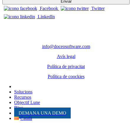
Facebook
Twitter
LinkedIn
CONTACTE
Telèfon: 972 98 22 87
info@doceosoftware.com
Avís legal
Política de privacitat
Política de coockies
Solucions
Recursos
Objectif Lune
Bloc
DEMANA UNA DEMO
Català