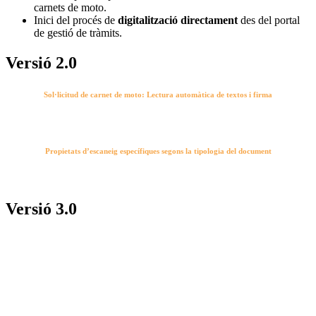
carnets de moto.
Inici del procés de
digitalització directament
des del portal
de gestió de tràmits.
Versió 2.0
Sol·licitud de carnet de moto:
Lectura automàtica de textos i firma
Propietats d’escaneig específiques segons la tipologia del document
Versió 3.0
Els nostres projectes són
vius i en constant transformació
, per
tal d’oferir sempre les darreres novetats tecnològiques que
s’adaptin millor als nostres clients.