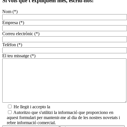
Si vols que t'expliquem més, escriu-nos!
Nom (*)
Empresa (*)
Correu electrònic (*)
Telèfon (*)
El teu missatge (*)
He llegit i accepto la
Política de privadesa.
Autoritzo que s'utilitzi la informació que proporciono en
aquest formulari per mantenir-me al dia de les nostres novetats i
rebre informació comercial.