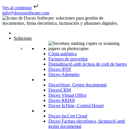
Ves al contingut
Skip to content
info@doceosoftware.com
Solucions
Còpia autèntica
Factures de proveïdor
Digitalització amb lectura de codi de barres
Doceo iPDF
Doceo Ademptio
DoceoStore, Gestor documental
DoceoCRM
Doceo Virtual Office
Doceo RRHH
Doceo InTime, Control Horari
Doceo facCert Cloud
Doceo Factura electrònica, facturació amb
gestió documental