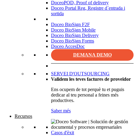
DoceoPOD, Proof of delivery
Doceo Portal Reg, Registre d´entrada i
sortida
Doceo BioSign F2F
Doceo BioSign Mobile
Doceo BioSign Delivery
Doceo BioSign Forms
Doceo AccesDoc
DEMANA DEMO
SERVEI D'OUTSOURCING
Validem les teves factures de proveïdor
Ens ocupem de tot perquè tu et puguis
dedicar al teu personal a feines més
productives.
Saber més
Recursos
Casos d'èxit