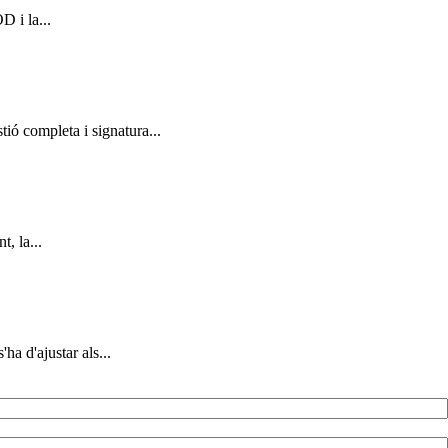
 i la...
ó completa i signatura...
, la...
ha d'ajustar als...