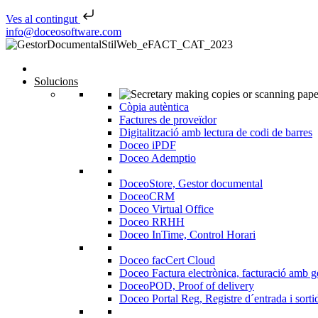
Ves al contingut
Skip to content
info@doceosoftware.com
Solucions
Còpia autèntica
Factures de proveïdor
Digitalització amb lectura de codi de barres
Doceo iPDF
Doceo Ademptio
DoceoStore, Gestor documental
DoceoCRM
Doceo Virtual Office
Doceo RRHH
Doceo InTime, Control Horari
Doceo facCert Cloud
Doceo Factura electrònica, facturació amb g
DoceoPOD, Proof of delivery
Doceo Portal Reg, Registre d´entrada i sorti