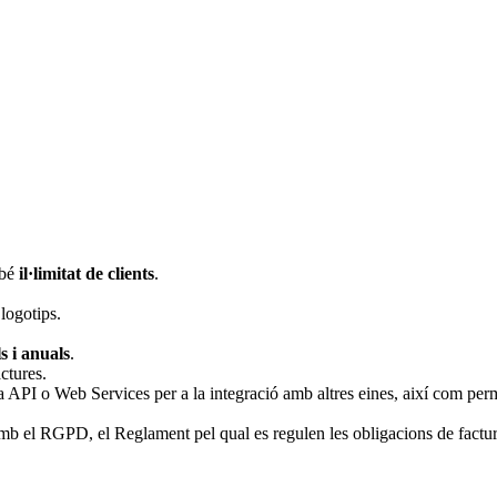
bé
il·limitat de clients
.
 logotips.
s i anuals
.
actures.
 API o Web Services per a la integració amb altres eines, així com per
mb el RGPD, el Reglament pel qual es regulen les obligacions de factur