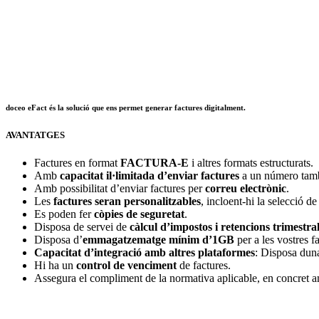
doceo eFact és la solució que ens permet generar factures digitalment.
AVANTATGES
Factures en format
FACTURA-E
i altres formats estructurats.
Amb
capacitat il·limitada d’enviar factures
a un número tam
Amb possibilitat d’enviar factures per
correu electrònic
.
Les
factures seran personalitzables
, incloent-hi la selecció de
Es poden fer
còpies de seguretat
.
Disposa de servei de
càlcul d’impostos i retencions trimestral
Disposa d’
emmagatzematge mínim d’1GB
per a les vostres f
Capacitat d’integració amb altres plataformes
: Disposa duna
Hi ha un
control de venciment
de factures.
Assegura el compliment de la normativa aplicable, en concret a