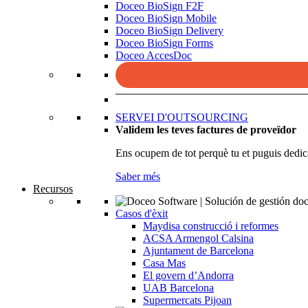
Doceo BioSign F2F
Doceo BioSign Mobile
Doceo BioSign Delivery
Doceo BioSign Forms
Doceo AccesDoc
SERVEI D'OUTSOURCING
Validem les teves factures de proveïdor
Ens ocupem de tot perquè tu et puguis dedica
Saber més
Recursos
Casos d'èxit
Maydisa construcció i reformes
ACSA Armengol Calsina
Ajuntament de Barcelona
Casa Mas
El govern d’Andorra
UAB Barcelona
Supermercats Pijoan