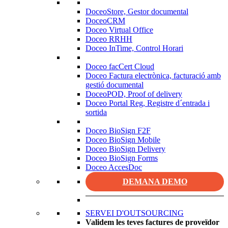
DoceoStore, Gestor documental
DoceoCRM
Doceo Virtual Office
Doceo RRHH
Doceo InTime, Control Horari
Doceo facCert Cloud
Doceo Factura electrònica, facturació amb
gestió documental
DoceoPOD, Proof of delivery
Doceo Portal Reg, Registre d´entrada i
sortida
Doceo BioSign F2F
Doceo BioSign Mobile
Doceo BioSign Delivery
Doceo BioSign Forms
Doceo AccesDoc
DEMANA DEMO
SERVEI D'OUTSOURCING
Validem les teves factures de proveïdor