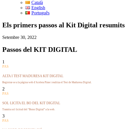
Català
English
Português
Els primers passos al Kit Digital resumits
Setembre 30, 2022
Passos del KIT DIGITAL
1
PAS
ALTA I TEST MADURESA KIT DIGITAL
Registrar-se a la pàgina web d'Acelera Pime i realitza el Test de Maduresa Digital.
2
PAS
SOL·LICITA EL BO DEL KIT DIGITAL
Tramita sol·licitud del “Bono Digital” a la web.
3
PAS