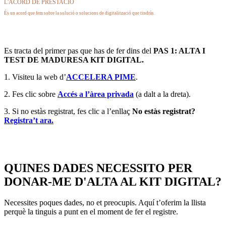
L'ACORD DE PRESTACIÓ
És un acord que fem sobre la solució o solucions de digitalització que tindràs.
Es tracta del primer pas que has de fer dins del
PAS 1: ALTA I
TEST DE MADURESA KIT DIGITAL.
1. Visiteu la web d’
ACCELERA PIME
.
2. Fes clic sobre
Accés a l’àrea privada
(a dalt a la dreta).
3. Si no estàs registrat, fes clic a l’enllaç
No estàs registrat?
Registra’t ara.
QUINES DADES NECESSITO PER
DONAR-ME D'ALTA AL KIT DIGITAL?
Necessites poques dades, no et preocupis. Aquí t’oferim la llista
perquè la tinguis a punt en el moment de fer el registre.