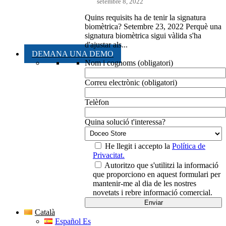
setembre 8, 2022
Quins requisits ha de tenir la signatura
biomètrica? Setembre 23, 2022 Perquè una
signatura biomètrica sigui vàlida s'ha
d'ajustar als...
DEMANA UNA DEMO
Nom i cognoms (obligatori)
Correu electrònic (obligatori)
Telèfon
Quina solució t'interessa?
He llegit i accepto la
Política de
Privacitat.
Autoritzo que s'utilitzi la informació
que proporciono en aquest formulari per
mantenir-me al dia de les nostres
novetats i rebre informació comercial.
Català
Español Es