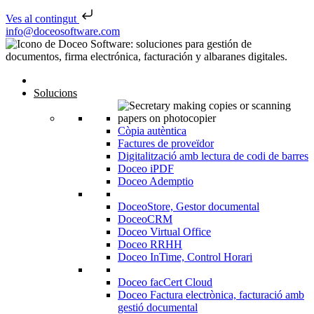
Ves al contingut
Skip to content
info@doceosoftware.com
Solucions
Còpia autèntica
Factures de proveïdor
Digitalització amb lectura de codi de barres
Doceo iPDF
Doceo Ademptio
DoceoStore, Gestor documental
DoceoCRM
Doceo Virtual Office
Doceo RRHH
Doceo InTime, Control Horari
Doceo facCert Cloud
Doceo Factura electrònica, facturació amb
gestió documental