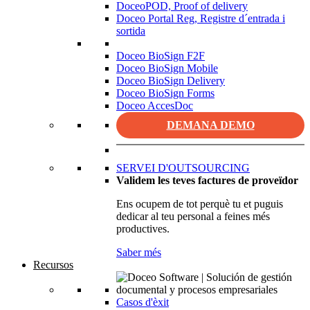
DoceoPOD, Proof of delivery
Doceo Portal Reg, Registre d´entrada i
sortida
Doceo BioSign F2F
Doceo BioSign Mobile
Doceo BioSign Delivery
Doceo BioSign Forms
Doceo AccesDoc
DEMANA DEMO
SERVEI D'OUTSOURCING
Validem les teves factures de proveïdor
Ens ocupem de tot perquè tu et puguis
dedicar al teu personal a feines més
productives.
Saber més
Recursos
Casos d'èxit