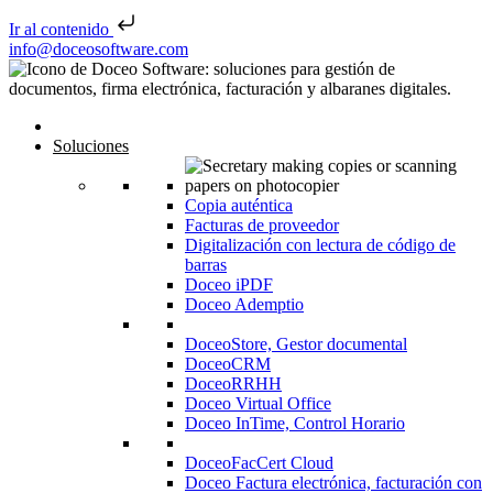
Ir al contenido
Saltar al contenido
info@doceosoftware.com
Inicio
Soluciones
Copia auténtica
Facturas de proveedor
Digitalización con lectura de código de
barras
Doceo iPDF
Doceo Ademptio
DoceoStore, Gestor documental
DoceoCRM
DoceoRRHH
Doceo Virtual Office
Doceo InTime, Control Horario
DoceoFacCert Cloud
Doceo Factura electrónica, facturación con