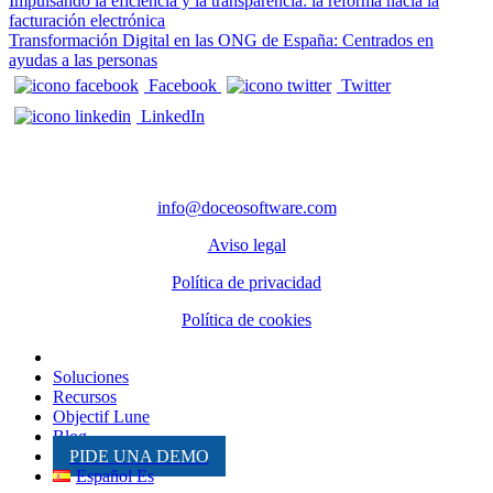
Navegación de entradas
Impulsando la eficiencia y la transparencia: la reforma hacia la
facturación electrónica
Transformación Digital en las ONG de España: Centrados en
ayudas a las personas
Facebook
Twitter
LinkedIn
CONTACTO
info@doceosoftware.com
Aviso legal
Política de privacidad
Política de cookies
Inicio
Soluciones
Recursos
Objectif Lune
Blog
PIDE UNA DEMO
Español Es