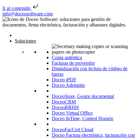
Ir al contenido
Saltar al contenido
info@doceosoftware.com
Navegación de entradas
Inicio
Soluciones
Copia auténtica
Facturas de proveedor
Digitalización con lectura de código de
barras
Doceo iPDF
Doceo Ademptio
DoceoStore, Gestor documental
DoceoCRM
DoceoRRHH
Doceo Virtual Office
Doceo InTime, Control Horario
DoceoFacCert Cloud
Doceo Factura electrónica, facturación con