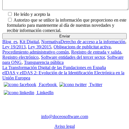
He leído y acepto la
Política de Privacidad.
Autorizo que se utilice la información que proporciono en este
formulario para mantenerme al día de nuestras novedades y
recibir información comercial.
Blog_es
,
Kit Digital
,
Normativa
Derecho de acceso a la información
,
Ley 19/2013
,
Ley 39/2015
,
Obligacions de publicitat activa
,
Procedimiento administrativo común
,
Registro de entrada y salida
,
Registro electrónico
,
Software entidades del tercer sector
,
Software
para ONG
,
Transparencia pública
Navegación de entradas
La Transformación Digital de las Fundaciones en España
eIDAS y eIDAS 2: Evolución de la Identificación Electrónica en la
Unión Europea
Facebook
Twitter
LinkedIn
CONTACTO
info@doceosoftware.com
Aviso legal