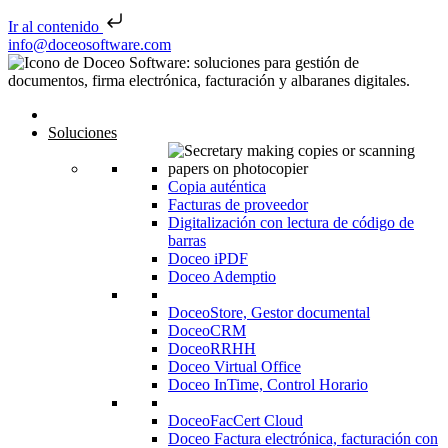
Ir al contenido
Saltar al contenido
info@doceosoftware.com
Navegación de entradas
Inicio
Soluciones
Copia auténtica
Facturas de proveedor
Digitalización con lectura de código de
barras
Doceo iPDF
Doceo Ademptio
DoceoStore, Gestor documental
DoceoCRM
DoceoRRHH
Doceo Virtual Office
Doceo InTime, Control Horario
DoceoFacCert Cloud
Doceo Factura electrónica, facturación con