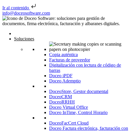
Ir al contenido
Saltar al contenido
info@doceosoftware.com
Navegación de entradas
Inicio
Soluciones
Copia auténtica
Facturas de proveedor
Digitalización con lectura de código de
barras
Doceo iPDF
Doceo Ademptio
DoceoStore, Gestor documental
DoceoCRM
DoceoRRHH
Doceo Virtual Office
Doceo InTime, Control Horario
DoceoFacCert Cloud
Doceo Factura electrónica, facturación con