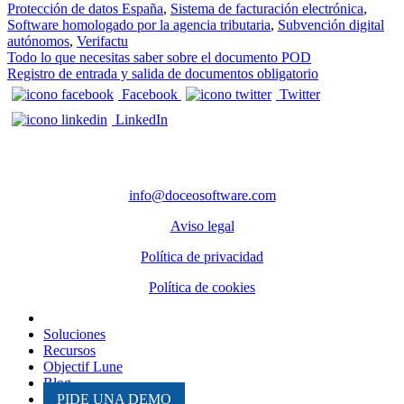
Protección de datos España
,
Sistema de facturación electrónica
,
Software homologado por la agencia tributaria
,
Subvención digital
autónomos
,
Verifactu
Navegación de entradas
Todo lo que necesitas saber sobre el documento POD
Registro de entrada y salida de documentos obligatorio
Facebook
Twitter
LinkedIn
CONTACTO
info@doceosoftware.com
Aviso legal
Política de privacidad
Política de cookies
Inicio
Soluciones
Recursos
Objectif Lune
Blog
PIDE UNA DEMO