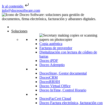
Ir al contenido
Saltar al contenido
info@doceosoftware.com
Inicio
Soluciones
Copia auténtica
Facturas de proveedor
Digitalización con lectura de código de
barras
Doceo iPDF
Doceo Ademptio
DoceoStore, Gestor documental
DoceoCRM
DoceoRRHH
Doceo Virtual Office
Doceo InTime, Control Horario
DoceoFacCert Cloud
Doceo Factura electrónica, facturación con