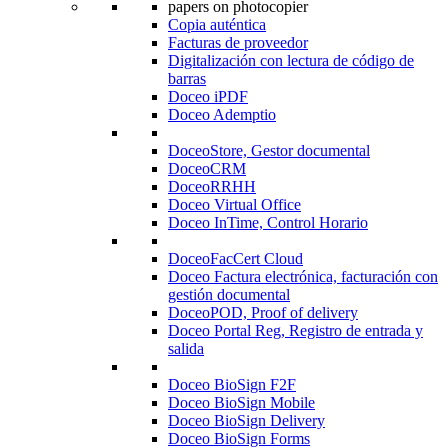
Copia auténtica
Facturas de proveedor
Digitalización con lectura de código de
barras
Doceo iPDF
Doceo Ademptio
DoceoStore, Gestor documental
DoceoCRM
DoceoRRHH
Doceo Virtual Office
Doceo InTime, Control Horario
DoceoFacCert Cloud
Doceo Factura electrónica, facturación con
gestión documental
DoceoPOD, Proof of delivery
Doceo Portal Reg, Registro de entrada y
salida
Doceo BioSign F2F
Doceo BioSign Mobile
Doceo BioSign Delivery
Doceo BioSign Forms