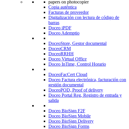
Copia auténtica
Facturas de proveedor
Digitalización con lectura de código de
barras
Doceo iPDF
Doceo Ademptio
DoceoStore, Gestor documental
DoceoCRM
DoceoRRHH
Doceo Virtual Office
Doceo InTime, Control Horario
DoceoFacCert Cloud
Doceo Factura electrónica, facturación con
gestión documental
DoceoPOD, Proof of delivery
Doceo Portal Reg, Registro de entrada y
salida
Doceo BioSign F2F
Doceo BioSign Mobile
Doceo BioSign Delivery
Doceo BioSign Forms