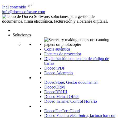
Ir al contenido
Saltar al contenido
info@doceosoftware.com
Inicio
Soluciones
Copia auténtica
Facturas de proveedor
Digitalización con lectura de código de
barras
Doceo iPDF
Doceo Ademptio
DoceoStore, Gestor documental
DoceoCRM
DoceoRRHH
Doceo Virtual Office
Doceo InTime, Control Horario
DoceoFacCert Cloud
Doceo Factura electrónica, facturación con