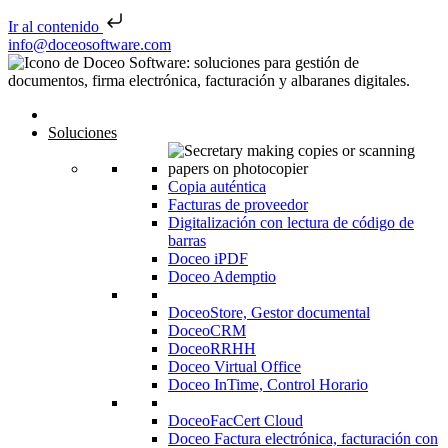
Ir al contenido
Saltar al contenido
info@doceosoftware.com
Inicio
Soluciones
Copia auténtica
Facturas de proveedor
Digitalización con lectura de código de
barras
Doceo iPDF
Doceo Ademptio
DoceoStore, Gestor documental
DoceoCRM
DoceoRRHH
Doceo Virtual Office
Doceo InTime, Control Horario
DoceoFacCert Cloud
Doceo Factura electrónica, facturación con