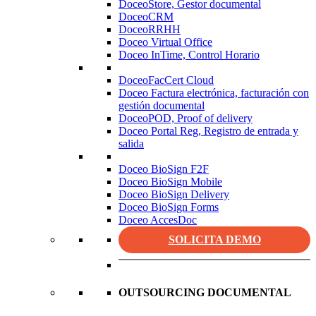
DoceoStore, Gestor documental
DoceoCRM
DoceoRRHH
Doceo Virtual Office
Doceo InTime, Control Horario
DoceoFacCert Cloud
Doceo Factura electrónica, facturación con
gestión documental
DoceoPOD, Proof of delivery
Doceo Portal Reg, Registro de entrada y
salida
Doceo BioSign F2F
Doceo BioSign Mobile
Doceo BioSign Delivery
Doceo BioSign Forms
Doceo AccesDoc
SOLICITA DEMO
OUTSOURCING DOCUMENTAL