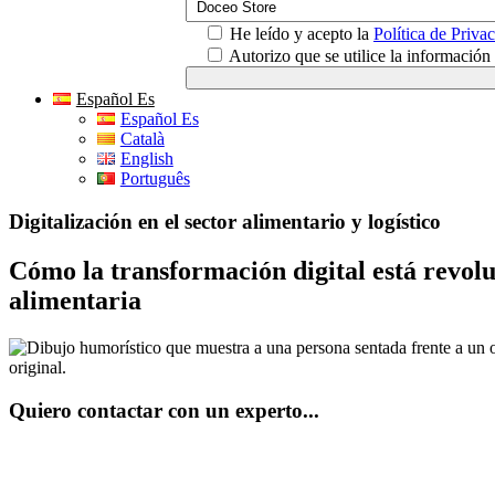
He leído y acepto la
Política de Priva
Autorizo que se utilice la informació
Español Es
Español Es
Català
English
Português
Digitalización en el sector alimentario y logístico
Cómo la transformación digital está revoluc
alimentaria
Quiero contactar con un experto...