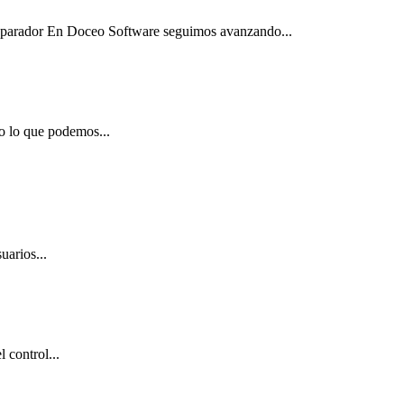
Separador En Doceo Software seguimos avanzando...
o lo que podemos...
uarios...
 control...