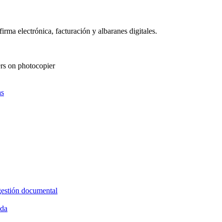
as
gestión documental
ida