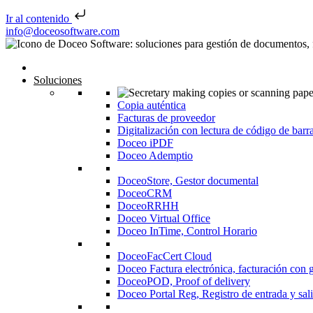
Ir al contenido
Saltar al contenido
info@doceosoftware.com
Navegación de entradas
Inicio
Soluciones
Copia auténtica
Facturas de proveedor
Digitalización con lectura de código de barr
Doceo iPDF
Doceo Ademptio
DoceoStore, Gestor documental
DoceoCRM
DoceoRRHH
Doceo Virtual Office
Doceo InTime, Control Horario
DoceoFacCert Cloud
Doceo Factura electrónica, facturación con 
DoceoPOD, Proof of delivery
Doceo Portal Reg, Registro de entrada y sal