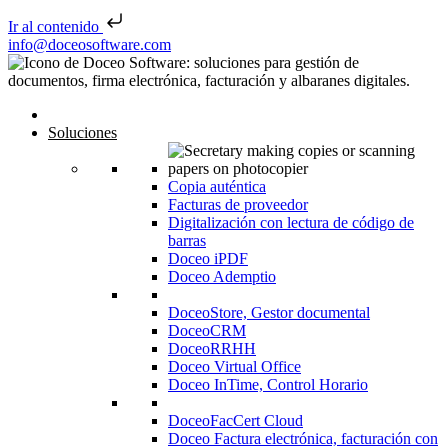
Ir al contenido
Saltar al contenido
info@doceosoftware.com
Navegación de entradas
Inicio
Soluciones
Copia auténtica
Facturas de proveedor
Digitalización con lectura de código de
barras
Doceo iPDF
Doceo Ademptio
DoceoStore, Gestor documental
DoceoCRM
DoceoRRHH
Doceo Virtual Office
Doceo InTime, Control Horario
DoceoFacCert Cloud
Doceo Factura electrónica, facturación con