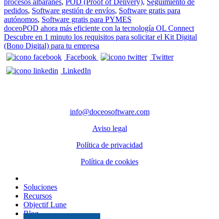
procesos albaranes
,
POD (Proof of Delivery)
,
Seguimiento de
pedidos
,
Software gestión de envíos
,
Software gratis para
autónomos
,
Software gratis para PYMES
Navegación de entradas
doceoPOD ahora más eficiente con la tecnología OL Connect
Descubre en 1 minuto los requisitos para solicitar el Kit Digital
(Bono Digital) para tu empresa
Facebook
Twitter
LinkedIn
CONTACTO
info@doceosoftware.com
Aviso legal
Política de privacidad
Política de cookies
Inicio
Soluciones
Recursos
Objectif Lune
Blog