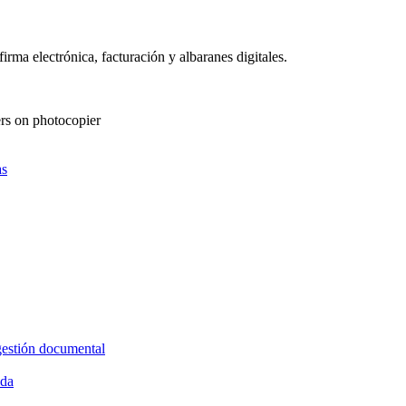
as
gestión documental
ida