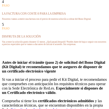
4
PASO
LA FACTURA CON COSTE 0 PARA LA EMPRESA
Nosotros vamos a emitir una factura con el precio de nuestra solución a cobrar del Bono Digital.
5
PASO
DISFRUTA DE LA SOLUCIÓN
Vas a tener la solución gratis durante 12 meses. ¿Qué pasará después? Puedes darte de baja o seguir con nosotros
a precios especiales que te vamos a dar antes de iniciar el acuerdo. Sin sorpresas.
Antes de iniciar el trámite (p
aso 2)
de solicitud del Bono Digital
(Kit Digital) te recomendamos que te asegures de disponer de
un certificado electrónico vigente
Si vas a iniciar el proceso para pedir el Kit Digital, te recomendamos
que compruebes con anticipación los requisitos técnicos para operar
con la Sede Electrónica de Red.es.
Especialmente si dispones de
un Certificado electrónico válido
.
Comprueba si tiene los
certificados electrónicos admitidos
y las
características técnicas, que se encuentran disponibles en la propia