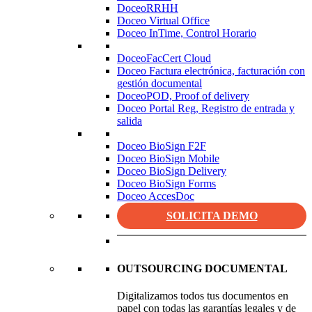
DoceoRRHH
Doceo Virtual Office
Doceo InTime, Control Horario
DoceoFacCert Cloud
Doceo Factura electrónica, facturación con
gestión documental
DoceoPOD, Proof of delivery
Doceo Portal Reg, Registro de entrada y
salida
Doceo BioSign F2F
Doceo BioSign Mobile
Doceo BioSign Delivery
Doceo BioSign Forms
Doceo AccesDoc
SOLICITA DEMO
OUTSOURCING DOCUMENTAL
Digitalizamos todos tus documentos en
papel con todas las garantías legales y de