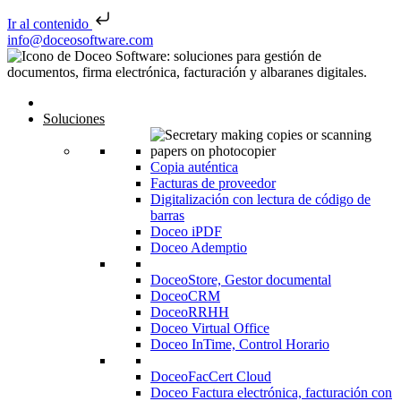
Ir al contenido
Saltar al contenido
info@doceosoftware.com
Inicio
Soluciones
Copia auténtica
Facturas de proveedor
Digitalización con lectura de código de
barras
Doceo iPDF
Doceo Ademptio
DoceoStore, Gestor documental
DoceoCRM
DoceoRRHH
Doceo Virtual Office
Doceo InTime, Control Horario
DoceoFacCert Cloud
Doceo Factura electrónica, facturación con