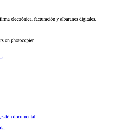
as
gestión documental
ida