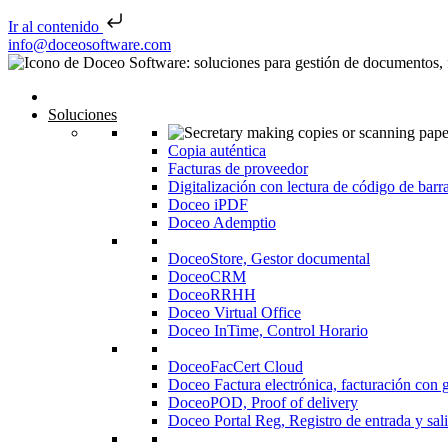
Ir al contenido
Saltar al contenido
info@doceosoftware.com
Inicio
Soluciones
Copia auténtica
Facturas de proveedor
Digitalización con lectura de código de barr
Doceo iPDF
Doceo Ademptio
DoceoStore, Gestor documental
DoceoCRM
DoceoRRHH
Doceo Virtual Office
Doceo InTime, Control Horario
DoceoFacCert Cloud
Doceo Factura electrónica, facturación con 
DoceoPOD, Proof of delivery
Doceo Portal Reg, Registro de entrada y sal