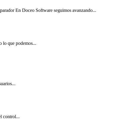
Separador En Doceo Software seguimos avanzando...
o lo que podemos...
uarios...
 control...