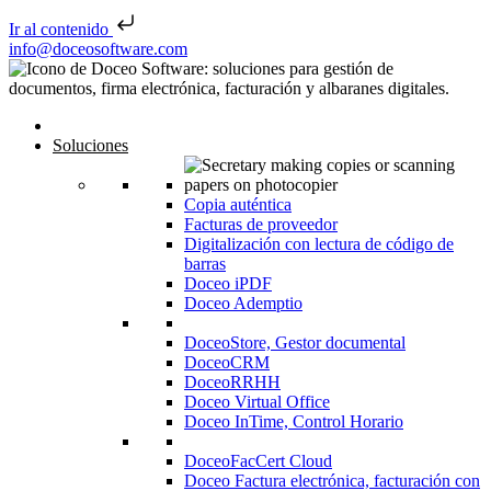
Ir al contenido
Saltar al contenido
info@doceosoftware.com
Inicio
Soluciones
Copia auténtica
Facturas de proveedor
Digitalización con lectura de código de
barras
Doceo iPDF
Doceo Ademptio
DoceoStore, Gestor documental
DoceoCRM
DoceoRRHH
Doceo Virtual Office
Doceo InTime, Control Horario
DoceoFacCert Cloud
Doceo Factura electrónica, facturación con