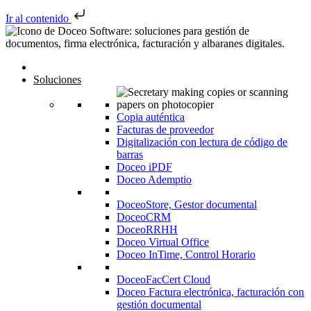
Ir al contenido
Saltar al contenido
Navegación de entradas
Inicio
Soluciones
Copia auténtica
Facturas de proveedor
Digitalización con lectura de código de
barras
Doceo iPDF
Doceo Ademptio
DoceoStore, Gestor documental
DoceoCRM
DoceoRRHH
Doceo Virtual Office
Doceo InTime, Control Horario
DoceoFacCert Cloud
Doceo Factura electrónica, facturación con
gestión documental