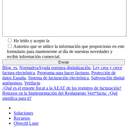
He leído y acepto la
Política de Privacidad.
Autorizo que se utilice la información que proporciono en este
formulario para mantenerme al día de nuestras novedades y
recibir información comercial.
Blog_es
,
Normativa
Ayuda europea digitalización
,
Ley crea y crece
factura electrónica
,
Programa para hacer facturas
,
Protección de
datos España
,
Sistema de facturación electrónica
,
Subvención digital
autónomos
,
Verifactu
Navegación de entradas
¿Qué es el reporte fiscal a la AEAT de los registros de facturación?
Retrasos en la Implementación del Reglamento Veri*factu: ¿Qué
significa para ti?
Inicio
Soluciones
Recursos
Objectif Lune