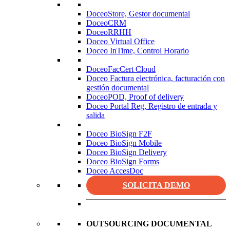
DoceoStore, Gestor documental
DoceoCRM
DoceoRRHH
Doceo Virtual Office
Doceo InTime, Control Horario
DoceoFacCert Cloud
Doceo Factura electrónica, facturación con
gestión documental
DoceoPOD, Proof of delivery
Doceo Portal Reg, Registro de entrada y
salida
Doceo BioSign F2F
Doceo BioSign Mobile
Doceo BioSign Delivery
Doceo BioSign Forms
Doceo AccesDoc
SOLICITA DEMO
OUTSOURCING DOCUMENTAL