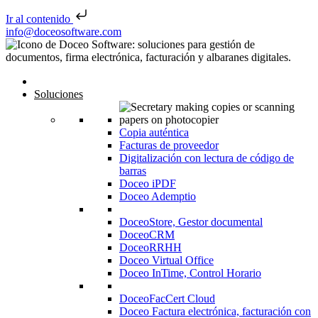
Ir al contenido
Saltar al contenido
info@doceosoftware.com
Inicio
Soluciones
Copia auténtica
Facturas de proveedor
Digitalización con lectura de código de
barras
Doceo iPDF
Doceo Ademptio
DoceoStore, Gestor documental
DoceoCRM
DoceoRRHH
Doceo Virtual Office
Doceo InTime, Control Horario
DoceoFacCert Cloud
Doceo Factura electrónica, facturación con