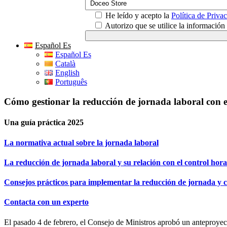
He leído y acepto la
Política de Priva
Autorizo que se utilice la informació
Español Es
Español Es
Català
English
Português
Cómo gestionar la reducción de jornada laboral con e
Una guía práctica 2025
La normativa actual sobre la jornada laboral
La reducción de jornada laboral y su relación con el control hora
Consejos prácticos para implementar la reducción de jornada y c
Contacta con un experto
El pasado 4 de febrero, el Consejo de Ministros aprobó un anteproyecto