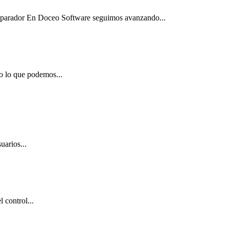
Separador En Doceo Software seguimos avanzando...
o lo que podemos...
uarios...
 control...