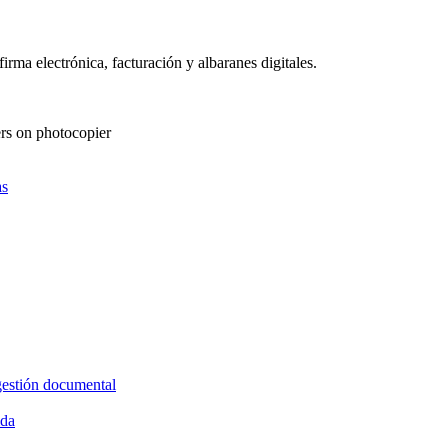
as
gestión documental
ida