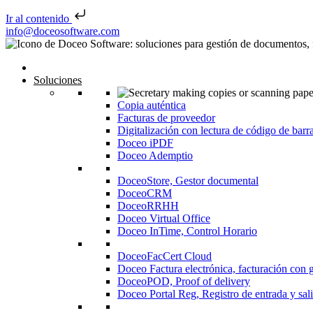
Ir al contenido
Saltar al contenido
info@doceosoftware.com
Navegación de entradas
Inicio
Soluciones
Copia auténtica
Facturas de proveedor
Digitalización con lectura de código de barr
Doceo iPDF
Doceo Ademptio
DoceoStore, Gestor documental
DoceoCRM
DoceoRRHH
Doceo Virtual Office
Doceo InTime, Control Horario
DoceoFacCert Cloud
Doceo Factura electrónica, facturación con 
DoceoPOD, Proof of delivery
Doceo Portal Reg, Registro de entrada y sal