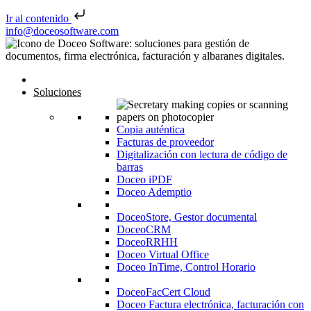
Ir al contenido
Saltar al contenido
info@doceosoftware.com
Navegación de entradas
Inicio
Soluciones
Copia auténtica
Facturas de proveedor
Digitalización con lectura de código de
barras
Doceo iPDF
Doceo Ademptio
DoceoStore, Gestor documental
DoceoCRM
DoceoRRHH
Doceo Virtual Office
Doceo InTime, Control Horario
DoceoFacCert Cloud
Doceo Factura electrónica, facturación con