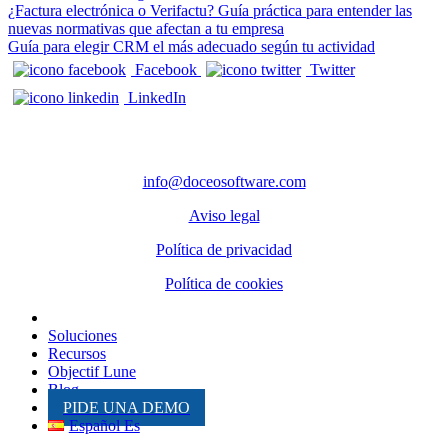
Navegación de entradas
¿Factura electrónica o Verifactu? Guía práctica para entender las
nuevas normativas que afectan a tu empresa
Guía para elegir CRM el más adecuado según tu actividad
Facebook
Twitter
LinkedIn
CONTACTO
info@doceosoftware.com
Aviso legal
Política de privacidad
Política de cookies
Inicio
Soluciones
Recursos
Objectif Lune
Blog
PIDE UNA DEMO
Español Es