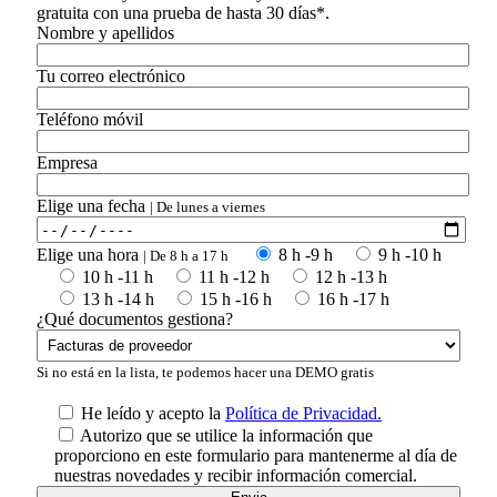
gratuita con una prueba de hasta 30 días*.
Nombre y apellidos
Tu correo electrónico
Teléfono móvil
Empresa
Elige una fecha
| De lunes a viernes
Elige una hora
8 h -9 h
9 h -10 h
| De 8 h a 17 h
10 h -11 h
11 h -12 h
12 h -13 h
13 h -14 h
15 h -16 h
16 h -17 h
¿Qué documentos gestiona?
Si no está en la lista, te podemos hacer una DEMO gratis
He leído y acepto la
Política de Privacidad.
Autorizo que se utilice la información que
proporciono en este formulario para mantenerme al día de
nuestras novedades y recibir información comercial.