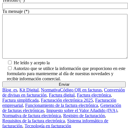
Teléfono (*)
Tu mensaje (*)
He leído y acepto la
Política de Privacidad.
Autorizo que se utilice la información que proporciono en este
formulario para mantenerme al día de nuestras novedades y
recibir información comercial.
Blog_es
,
Kit Digital
,
Normativa
Código QR en facturas
,
Conversión
de divisas en facturación
,
Factura digital
,
Factura electrónica
,
Factura simplificada
,
Facturación electrónica 2025
,
Facturación
empresarial
,
Funcionamiento de la factura electrónica
,
Generación
de facturas electrónicas
,
Impuesto sobre el Valor Añadido (IVA)
,
Normativa de factura electrónica
,
Registro de facturación
,
Requisitos de la factura electrónica
,
Sistema informático de
facturación
,
Tecnología en facturación