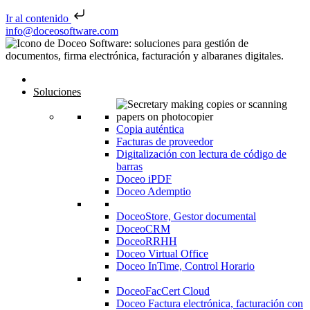
Ir al contenido
Saltar al contenido
info@doceosoftware.com
Inicio
Soluciones
Copia auténtica
Facturas de proveedor
Digitalización con lectura de código de
barras
Doceo iPDF
Doceo Ademptio
DoceoStore, Gestor documental
DoceoCRM
DoceoRRHH
Doceo Virtual Office
Doceo InTime, Control Horario
DoceoFacCert Cloud
Doceo Factura electrónica, facturación con