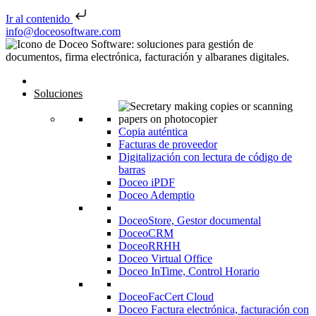
Ir al contenido
Saltar al contenido
info@doceosoftware.com
Inicio
Soluciones
Copia auténtica
Facturas de proveedor
Digitalización con lectura de código de
barras
Doceo iPDF
Doceo Ademptio
DoceoStore, Gestor documental
DoceoCRM
DoceoRRHH
Doceo Virtual Office
Doceo InTime, Control Horario
DoceoFacCert Cloud
Doceo Factura electrónica, facturación con