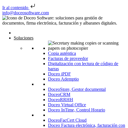
Ir al contenido
Saltar al contenido
info@doceosoftware.com
Inicio
Soluciones
Copia auténtica
Facturas de proveedor
Digitalización con lectura de código de
barras
Doceo iPDF
Doceo Ademptio
DoceoStore, Gestor documental
DoceoCRM
DoceoRRHH
Doceo Virtual Office
Doceo InTime, Control Horario
DoceoFacCert Cloud
Doceo Factura electrónica, facturación con